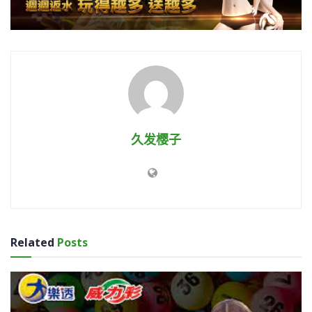
久发樱子
Related
Posts