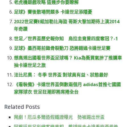
老虎機遊戲攻略 這幾步你要瞭解
足球》賽後散場問題多 卡達世足添隱憂
2022世足賽E組加勒比海盜 哥斯大黎加期待上演2014
年奇蹟
世足／世界盃歷史報你知 烏拉圭竟曾四度奪冠？-1
足球》墨西哥前鋒骨裂動刀 恐將錯過卡達世足賽
想高規出國看世界盃足球嗎？ Kia為衝買氣拚了推購車
抽卡達世足之旅
法比尼奧： 冬季 世界盃 對球員有益、狀態最好
《看裝備》卡達世界盃倒數兩個月 adidas首推七國國
家隊球衣 世足狂潮即將席捲全台
Related Posts
鬧劇！厄瓜多爾造假鐵證曝光 勢被踢出世盃
阿根廷世足彩繪客機亮相 戴球迷去卡達看梅西最後