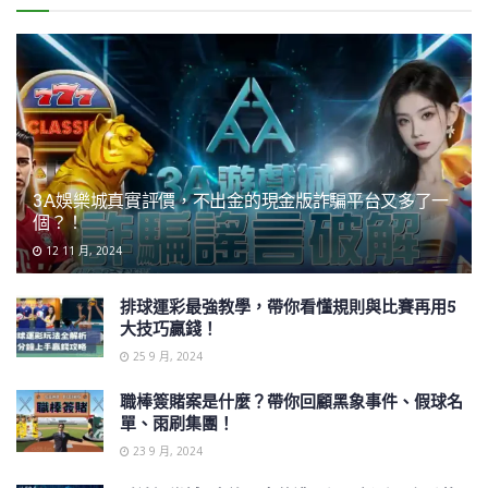
3A娛樂城真實評價，不出金的現金版詐騙平台又多了一
個？！
12 11 月, 2024
排球運彩最強教學，帶你看懂規則與比賽再用5
大技巧贏錢！
25 9 月, 2024
職棒簽賭案是什麼？帶你回顧黑象事件、假球名
單、雨刷集團！
23 9 月, 2024