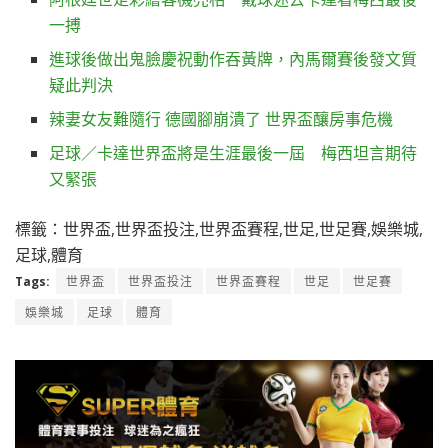
一搏
進球後做出鬼臉慶祝動作吞黃牌，內馬爾賽後發文質
疑此判決
辣妻女友難隨行 德國腳崩潰了 世界盃釀房事危機
足球／卡達世界盃將是生涯最後一屆 梅西坦言期待
又緊張
標籤：世界盃,世界盃投注,世界盃賽程,世足,世足賽,娛樂城,
足球,體育
Tags:
世界盃
世界盃投注
世界盃賽程
世足
世足賽
娛樂城
足球
體育