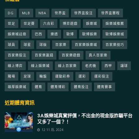
DG
MLB
NBA
世界盃
世界盃投注
世界盃賽程
世足
世足賽
六合彩
博弈遊戲
娛樂城
娛樂城推薦
娛樂城註冊
巴西
樂透
歐博
歐博娛樂
歐博娛樂城
球員
球星
球版
百家樂
百家樂娛樂城
百家樂技巧
百家樂投注
百家樂贏錢
百家樂遊戲
真人百家樂
線上博弈
線上娛樂城
線上百家樂
老虎機
西甲
讓球
賭場
足球
輪盤
運動彩券
運彩
運彩投注
雄厚娛樂城
體育
體育博彩
體育投注
體育賽事
近期體育資訊
3A娛樂城真實評價，不出金的現金版詐騙平台
又多了一個？！
12 11 月, 2024