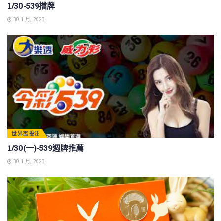
1/30-539擋牌
30 1 月, 2023
世界盃投注
1/30(一)-539週牌推薦
30 1 月, 2023