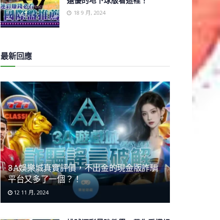
還優的地下球版看這裡！
18 9 月, 2024
最新回應
3A娛樂城真實評價，不出金的現金版詐騙
平台又多了一個？！
12 11 月, 2024