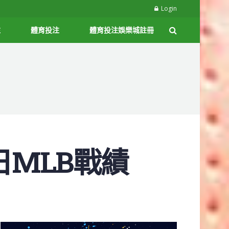
Login
注
體育投注
體育投注娛樂城註冊
日MLB戰績