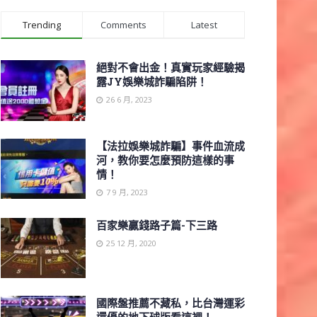
Trending
Comments
Latest
絕對不會出金！真實玩家經驗揭
露JY娛樂城詐騙陷阱！
26 6 月, 2023
【法拉娛樂城詐騙】事件血流成
河，教你要怎麼預防這樣的事
情！
7 9 月, 2023
百家樂贏錢路子篇-下三路
25 12 月, 2020
國際盤推薦不藏私，比台灣運彩