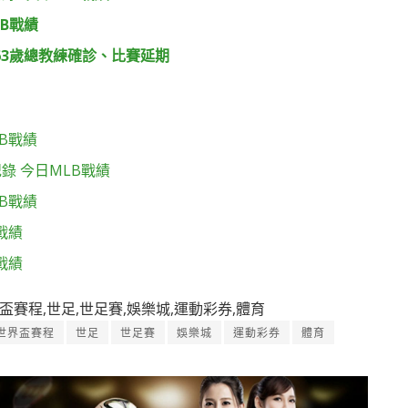
LB戰績
63歲總教練確診、比賽延期
B戰績
錄 今日MLB戰績
B戰績
戰績
戰績
盃賽程,世足,世足賽,娛樂城,運動彩券,體育
世界盃賽程
世足
世足賽
娛樂城
運動彩券
體育