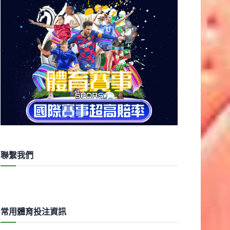
聯繫我們
常用體育投注資訊