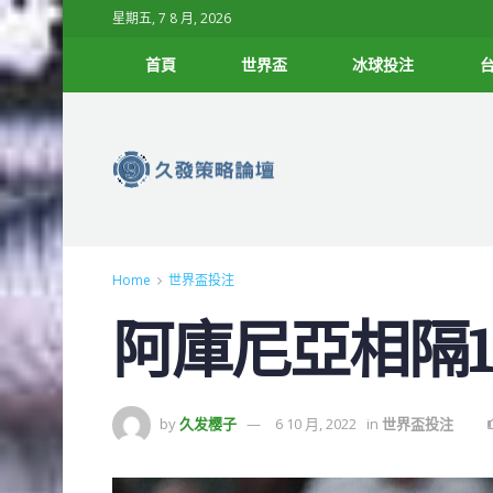
星期五, 7 8 月, 2026
首頁
世界盃
冰球投注
Home
世界盃投注
阿庫尼亞相隔1
by
久发樱子
6 10 月, 2022
in
世界盃投注