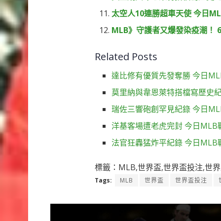
太空人10連勝超車天使 今日M
MLB》守護者又爆發染疫潮！ 
Related Posts
達比修有優質先發奪勝 今日ML
莫里納與韋恩萊特搭檔寫歷史紀
瑞佐三響砲創罕見紀錄 今日ML
洋基客場遭老虎完封 今日MLB
法官狂轟猛炸平紀錄 今日MLB
標籤：MLB,世界盃,世界盃投注,世界
Tags:
MLB
世界盃
世界盃投注