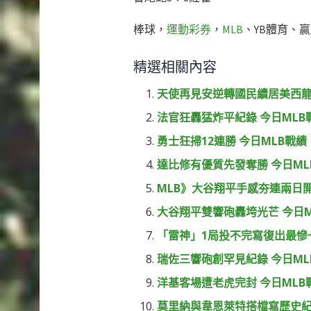
棒球，
運動彩券
，
MLB
、YB體育、
精選相關內容
天使再見安逆轉國民續居美西龍
法官狂轟猛炸平紀錄 今日MLB
勇士狂掃12連勝 今日MLB戰績
達比修有優質先發奪勝 今日ML
MLB》大谷翔平手感夯連兩日開
大谷翔平雙響砲轟垮光芒 今日M
「雷神」1局投不完寫復出最慘一
瑞佐三響砲創罕見紀錄 今日ML
洋基客場遭老虎完封 今日MLB
莫里納與韋恩萊特搭檔寫歷史紀