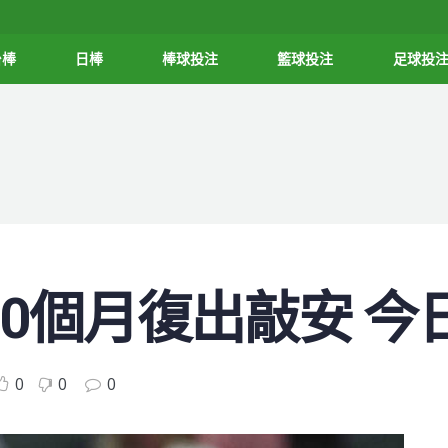
台棒
日棒
棒球投注
籃球投注
足球投
0個月復出敲安 今
0
0
0