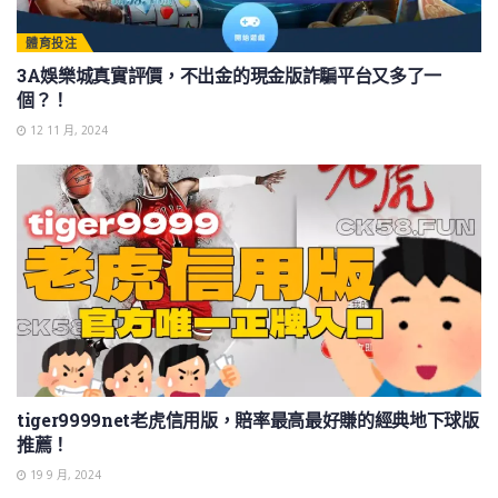
體育投注
3A娛樂城真實評價，不出金的現金版詐騙平台又多了一
個？！
12 11 月, 2024
tiger9999net老虎信用版，賠率最高最好賺的經典地下球版
推薦！
19 9 月, 2024