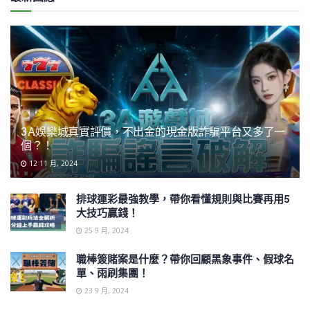
3A娛樂城真實評價，不出金的現金版詐騙平台又多了一
個？！
12 11 月, 2024
排球運彩最強教學，帶你看懂規則與比賽再用5
大技巧贏錢！
25 9 月, 2024
職棒簽賭案是什麼？帶你回顧黑象事件、假球名
單、雨刷集團！
23 9 月, 2024