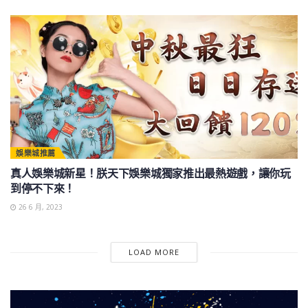
娛樂城推薦
真人娛樂城新星！朕天下娛樂城獨家推出最熱遊戲，讓你玩
到停不下來！
26 6 月, 2023
LOAD MORE