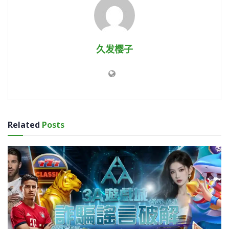
久发樱子
Related
Posts