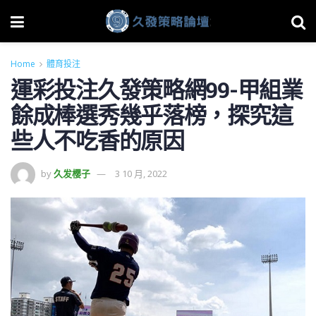
Home
體育投注
運彩投注久發策略網99-甲組業
餘成棒選秀幾乎落榜，探究這
些人不吃香的原因
by
久发樱子
3 10 月, 2022