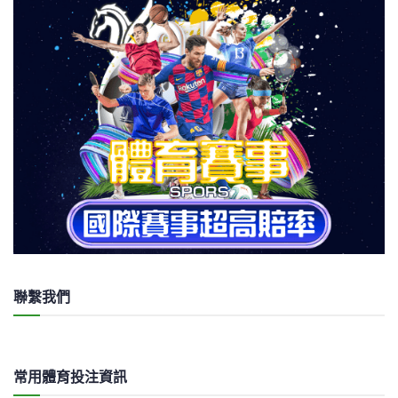
聯繫我們
常用體育投注資訊