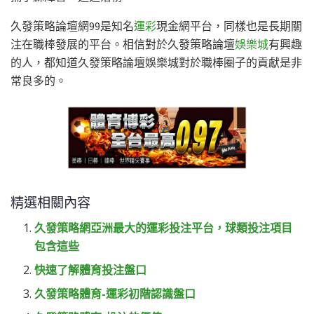
久發策略論壇網99是知名
運彩
現金網平台，同樣也是長期關
注在職棒發展的平台。相信對於久發策略論壇
娛樂城
有興趣
的人，都知道久發策略論壇娛樂城對於職棒圈子的貢獻是非
常良多的。
精選相關內容
久發策略網亞洲最大的運彩投注平台，球類投注項目
包含這些
快速了解體育投注盤口
久發策略體育-運彩初階認識盤口