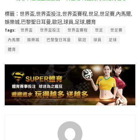
標籤：世界盃,世界盃投注,世界盃賽程,世足,世足賽,內馬爾,
娛樂城,巴黎聖日耳曼,歐冠,球員,足球,體育
Tags:
世界盃
世界盃投注
世界盃賽程
世足
世足賽
內馬爾
娛樂城
巴黎聖日耳曼
歐冠
球員
足球
體育