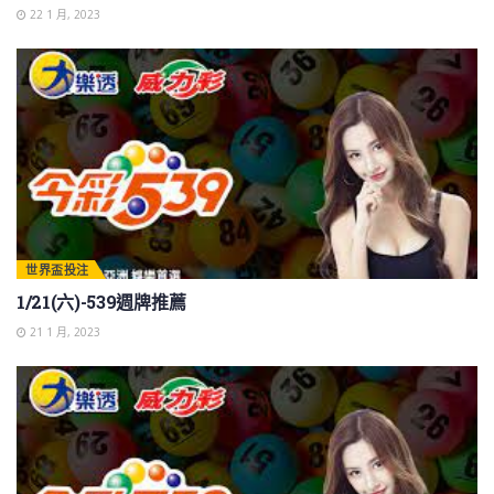
22 1 月, 2023
世界盃投注
1/21(六)-539週牌推薦
21 1 月, 2023