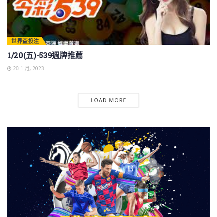
世界盃投注
1/20(五)-539週牌推薦
20 1 月, 2023
LOAD MORE