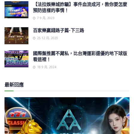
【法拉娛樂城詐騙】事件血流成河，教你要怎麼
預防這樣的事情！
7 9 月, 2023
百家樂贏錢路子篇-下三路
25 12 月, 2020
國際盤推薦不藏私，比台灣運彩還優的地下球版
看這裡！
18 9 月, 2024
最新回應