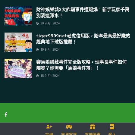
財神娛樂城3大詐騙事件遭踢爆！新手玩家千萬
別淌這渾水！
20 9 月, 2024
tiger9999net老虎信用版，賠率最高最好賺的
經典地下球版推薦！
19 9 月, 2024
賽馬娘隱藏事件完全版攻略，理事長事件如何
觸發？你需要「馬娘事件簿」！
18 9 月, 2024
© 2022
久發策略論壇
註冊
賓果賓果
雷神優惠
登入