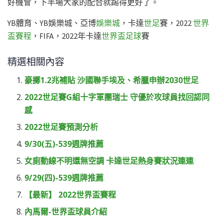
好機會，下半場大家的配合就踢得更好了。
YB體育、YB娛樂城、亞博
娛樂城
，卡達
世足
賽，2022
世界
盃賽程
，FIFA，2022年卡達
世界盃
足球
賽
精選相關內容
豪擲1.2兆補貼 沙國聯手埃及、希臘申辦2030世足
2022世足賽G組十字軍團瑞士 守優於攻球員找回認同
感
2022世足賽預測分析
9/30(五)-539週牌推薦
女廁動線不明還無空調 卡達世足熱身賽狀況連連
9/29(四)-539週牌推薦
【最新】 2022世界盃賽程
內馬爾-世界盃球員介紹