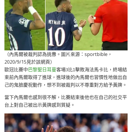
（內馬爾被裁判認為挑釁。圖片來源：sportbible，
2020/9/15見於該網頁）
歐冠比賽中
巴黎聖日耳曼
客場3比1擊敗海法馬卡比，終場結
束前內馬爾取得了進球，進球後的內馬爾也習慣性地做出自
己的鬼臉慶祝動作，想不到被裁判以不尊重對方給予黃牌。
當下內馬爾也感到很不解，比賽結束後他也在自己的社交平
台上對自己被出示黃牌感到質疑。