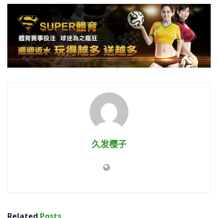
久发樱子
Related
Posts