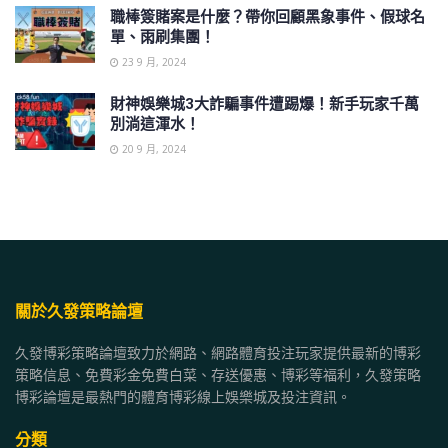
職棒簽賭案是什麼？帶你回顧黑象事件、假球名
單、雨刷集團！
23 9 月, 2024
財神娛樂城3大詐騙事件遭踢爆！新手玩家千萬
別淌這渾水！
20 9 月, 2024
關於久發策略論壇
久發博彩策略論壇致力於網路、網路體育投注玩家提供最新的博彩
策略信息、免費彩金免費白菜、存送優惠、博彩等福利，久發策略
博彩論壇是最熱門的體育博彩線上娛樂城及投注資訊。
分類