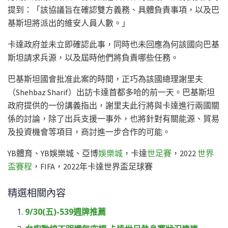
提到：「該協議旨在確認雙方義務、具體負責事項，以及巴
基斯坦將派出的維安人員人數。」
卡達政府並未立即確認此事，同時也未回應為何該國向巴基
斯坦請求兵源，以及屆時他們將負責哪些任務。
巴基斯坦國會批准此案的時間，正巧為該國總理謝里夫
（Shehbaz Sharif）出訪卡達首都多哈的前一天。巴基斯坦
政府提供的一份講義指出，謝里夫此行將與卡達進行兩國關
係的討論，除了出兵支援一事外，也將針對有關能源、貿易
及投資機會等項目，商討進一步合作的可能。
YB體育、YB娛樂城、亞博
娛樂城
，卡達
世足賽
，2022
世界
盃賽程
，FIFA，2022年卡達世界盃足球賽
精選相關內容
9/30(五)-539週牌推薦