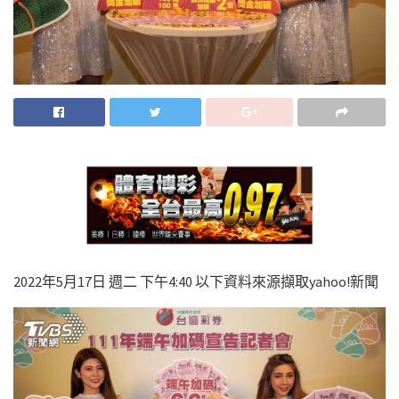
2022年5月17日 週二 下午4:40 以下資料來源擷取yahoo!新聞