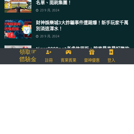
名單、雨刷集團！
23 9 月, 2024
財神娛樂城3大詐騙事件遭踢爆！新手玩家千萬
別淌這渾水！
20 9 月, 2024
tiger9999net老虎信用版，賠率最高最好賺的
經典地下球版推薦！
註冊
賓果賓果
雷神優惠
登入
19 9 月, 2024
賽馬娘隱藏事件完全版攻略，理事長事件如何
觸發？你需要「馬娘事件簿」！
18 9 月, 2024