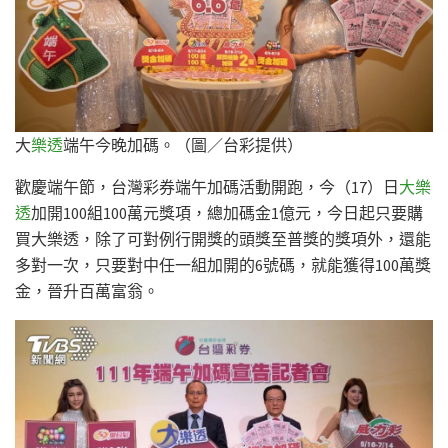
大
樂透
端午今晚加碼。（圖／台彩提供）
歡慶端午節，台灣彩券端午加碼活動開跑，今（17）日
大樂
透
加開100組100萬元獎項，總加碼金1億元，今日起只要購
買大樂透，除了可對例行開獎的頭獎至普獎的獎項外，還能
多對一次，只要對中任一組加開的6號碼，就能獲得100萬獎
金，晉升百萬富翁。