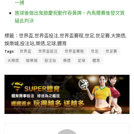
一搏
進球後做出鬼臉慶祝動作吞黃牌，內馬爾賽後發文質
疑此判決
標籤：世界盃,世界盃投注,世界盃賽程,世足,世足賽,大樂透,
娛樂城,投注站,樂透,足球,體育
Tags:
世界盃
世界盃投注
世界盃賽程
世足
世足賽
大樂透
娛樂城
投注站
樂透
足球
體育