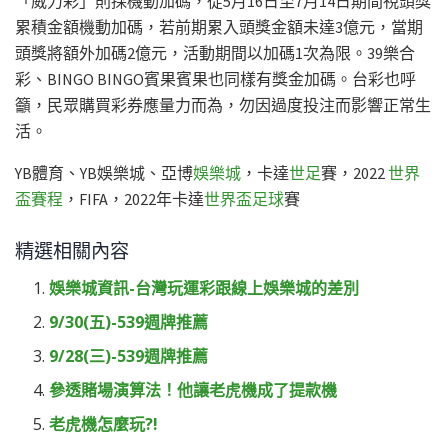
「威力彩」則採機動加碼，從5月16日至7月14日期間視頭獎
累積金額機動加碼，若前期累入頭獎金額未達3億元，當期
頭獎將額外加碼2億元，活動期間以加碼1次為限。39樂合
彩、BINGO BINGO賓果賓果也同樣有獎金加碼。台彩也呼
籲，民眾購買彩券應量力而為，勿因過度投注而影響正常生
活。
YB體育、YB娛樂城、亞博
娛樂城
，卡達
世足
賽，2022
世界
盃賽程
，FIFA，2022年卡達
世界盃
足球
賽
精選相關內容
娛樂城資訊-台灣玩運彩跟線上娛樂城的差別
9/30(五)-539週牌推薦
9/28(三)-539週牌推薦
參透賭場演算法！他讓老虎機成了提款機
老虎機怎麼玩?!