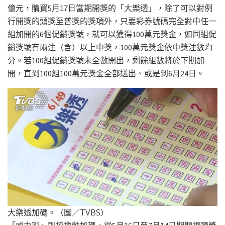
億元，購買5月17日當期開獎的「大樂透」，除了可以對例
行開獎的頭獎至普獎的獎項外，只要彩券號碼完全對中任一
組加開的6個促銷獎號，就可以獲得100萬元獎金，如同組促
銷獎號有兩注（含）以上中獎，100萬元獎金依中獎注數均
分。若100組促銷獎號未全數開出，剩餘組數將於下期加
開，直到100組100萬元獎金全部送出、或是到6月24日。
大樂透加碼。（圖／TVBS）