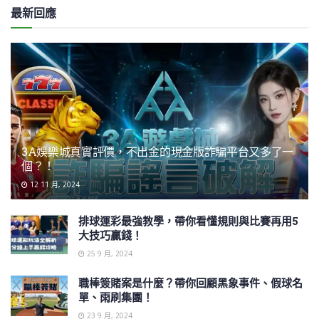
最新回應
3A娛樂城真實評價，不出金的現金版詐騙平台又多了一
個？！
12 11 月, 2024
排球運彩最強教學，帶你看懂規則與比賽再用5
大技巧贏錢！
25 9 月, 2024
職棒簽賭案是什麼？帶你回顧黑象事件、假球名
單、雨刷集團！
23 9 月, 2024