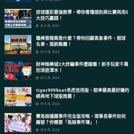
排球運彩最強教學，帶你看懂規則與比賽再用5
大技巧贏錢！
25 9 月, 2024
職棒簽賭案是什麼？帶你回顧黑象事件、假球
名單、雨刷集團！
23 9 月, 2024
財神娛樂城3大詐騙事件遭踢爆！新手玩家千萬
別淌這渾水！
20 9 月, 2024
tiger9999net老虎信用版，賠率最高最好賺的
經典地下球版推薦！
19 9 月, 2024
賽馬娘隱藏事件完全版攻略，理事長事件如何
觸發？你需要「馬娘事件簿」！
18 9 月, 2024