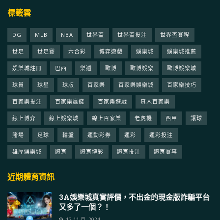
標籤雲
DG
MLB
NBA
世界盃
世界盃投注
世界盃賽程
世足
世足賽
六合彩
博弈遊戲
娛樂城
娛樂城推薦
娛樂城註冊
巴西
樂透
歐博
歐博娛樂
歐博娛樂城
球員
球星
球版
百家樂
百家樂娛樂城
百家樂技巧
百家樂投注
百家樂贏錢
百家樂遊戲
真人百家樂
線上博弈
線上娛樂城
線上百家樂
老虎機
西甲
讓球
賭場
足球
輪盤
運動彩券
運彩
運彩投注
雄厚娛樂城
體育
體育博彩
體育投注
體育賽事
近期體育資訊
3A娛樂城真實評價，不出金的現金版詐騙平台
又多了一個？！
12 11 月, 2024