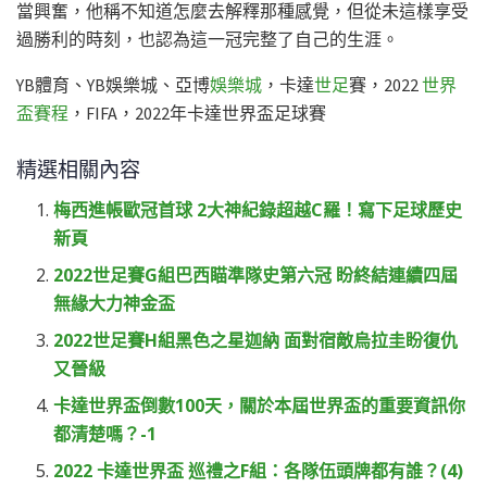
當興奮，他稱不知道怎麼去解釋那種感覺，但從未這樣享受
過勝利的時刻，也認為這一冠完整了自己的生涯。
YB體育、YB娛樂城、亞博
娛樂城
，卡達
世足
賽，2022
世界
盃賽程
，FIFA，2022年卡達世界盃足球賽
精選相關內容
梅西進帳歐冠首球 2大神紀錄超越C羅！寫下足球歷史
新頁
2022世足賽G組巴西瞄準隊史第六冠 盼終結連續四屆
無緣大力神金盃
2022世足賽H組黑色之星迦納 面對宿敵烏拉圭盼復仇
又晉級
卡達世界盃倒數100天，關於本屆世界盃的重要資訊你
都清楚嗎？-1
2022 卡達世界盃 巡禮之F組：各隊伍頭牌都有誰？(4)