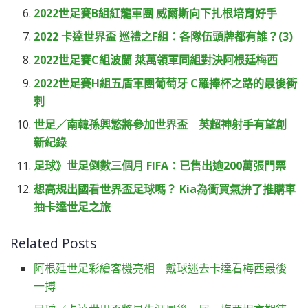
2022世足賽B組紅龍軍團 威爾斯向下扎根培育好手
2022 卡達世界盃 巡禮之F組：各隊伍頭牌都有誰？(3)
2022世足賽C組波蘭 萊萬領軍同組對決阿根廷梅西
2022世足賽H組五盾軍團葡萄牙 C羅捧杯之路的最後衝
刺
世足／南韓孫興慜將參加世界盃 英超神射手有望創
新紀錄
足球》世足倒數三個月 FIFA：已售出逾200萬張門票
想高規出國看世界盃足球嗎？ Kia為衝買氣拚了推購車
抽卡達世足之旅
Related Posts
阿根廷世足彩繪客機亮相 戴球迷去卡達看梅西最後
一搏