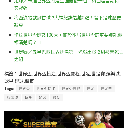
足球／卡達世界盃將是生涯最後一屆 梅西坦言期待
又緊張
梅西進帳歐冠首球 2大神紀錄超越C羅！寫下足球歷史
新頁
卡達世界盃倒數100天，關於本屆世界盃的重要資訊你
都清楚嗎？-1
世足賽／五星巴西世界排名第一光環出戰 B組被譽死亡
之組
標籤：世界盃,世界盃投注,世界盃賽程,世足,世足賽,娛樂城,
球星,足球,體育
Tags:
世界盃
世界盃投注
世界盃賽程
世足
世足賽
娛樂城
球星
足球
體育