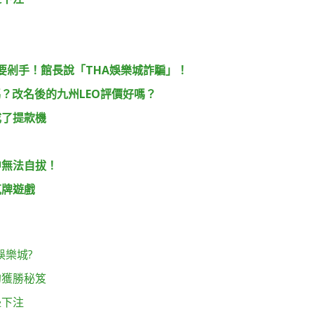
真要剁手！館長說「THA娛樂城詐騙」！
金嗎？改名後的九州LEO評價好嗎？
成了提款機
中無法自拔！
克牌遊戲
娛樂城?
的獲勝秘笈
邊下注