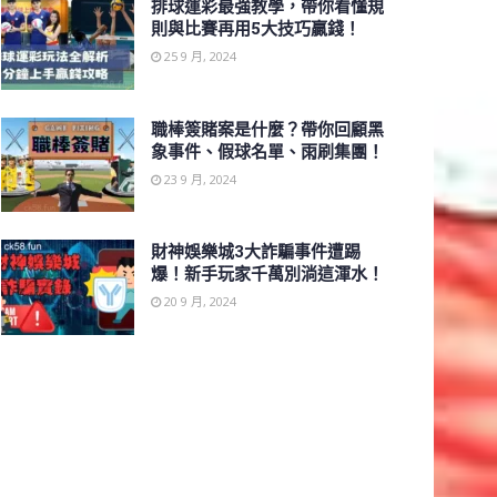
排球運彩最強教學，帶你看懂規
則與比賽再用5大技巧贏錢！
25 9 月, 2024
職棒簽賭案是什麼？帶你回顧黑
象事件、假球名單、雨刷集團！
23 9 月, 2024
財神娛樂城3大詐騙事件遭踢
爆！新手玩家千萬別淌這渾水！
20 9 月, 2024