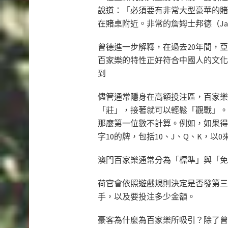
說道：「必須要有非常大型豪華的賭
在賭桌附近。非常的詹姆士邦德（Jame
曾德進一步解釋，在過去20年間，
百家樂的特性正好符合中國人的文化
到
儘管通常隱身在高額投注區，百家樂
「莊」，接著就可以輕鬆「觀戰」。
那麼第一位數不計算。例如，如果得
字10的牌，包括10、J、Q、K，以
澳門百家樂通常分為「標準」與「免
荷官會依照遊戲規則決定是否發第三
手，以及要投注多少金額。
豪客為什麼為百家樂所吸引？除了曾