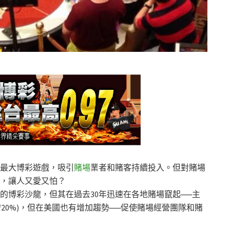
最大博彩遊戲，吸引
賭場
業者和賭客持續投入。但對賭場
，讓人又愛又怕？
的博彩沙龍，但其在過去30年迅速在各地賭場竄起──主
贈20%)，但在美國也有增加趨勢──促使賭場經營團隊和賭