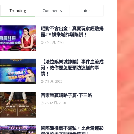
Trending
Comments
Latest
絕對不會出金！真實玩家經驗揭
露JY娛樂城詐騙陷阱！
26 6 月, 2023
【法拉娛樂城詐騙】事件血流成
河，教你要怎麼預防這樣的事
情！
7 9 月, 2023
百家樂贏錢路子篇-下三路
25 12 月, 2020
國際盤推薦不藏私，比台灣運彩