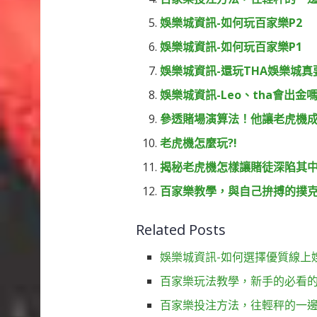
娛樂城資訊-如何玩百家樂P2
娛樂城資訊-如何玩百家樂P1
娛樂城資訊-還玩THA娛樂城
娛樂城資訊-Leo、tha會出
參透賭場演算法！他讓老虎機
老虎機怎麼玩?!
揭秘老虎機怎樣讓賭徒深陷其
百家樂教學，與自己拚搏的撲
Related Posts
娛樂城資訊-如何選擇優質線上
百家樂玩法教學，新手的必看
百家樂投注方法，往輕秤的一