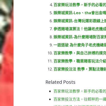
百家樂玩法教學，新手的必看
娛樂城資訊-Leo、tha會出
娛樂城資訊-台灣玩運彩跟線上
參透賭場演算法！他讓老虎機
娛樂城資訊-為什麼賭場對百家
一語道破 為什麼角子老虎機總
百家樂教學，與自己拚搏的撲
百家樂教學，職業賭客玩法介
百家樂投注法 教學，算點法賺
Related Posts
百家樂玩法教學，新手的必看
百家樂投注方法，往輕秤的一