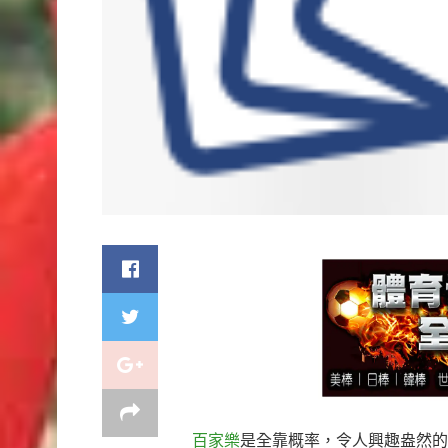
百家樂
是全靠概率，令人興趣盎然的