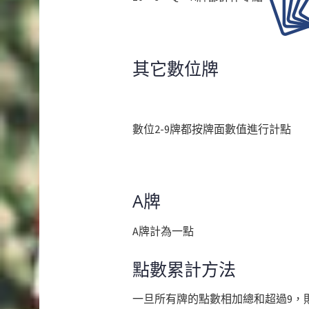
其它數位牌
數位2-9牌都按牌面數值進行計點
A牌
A牌計為一點
點數累計方法
一旦所有牌的點數相加總和超過9，