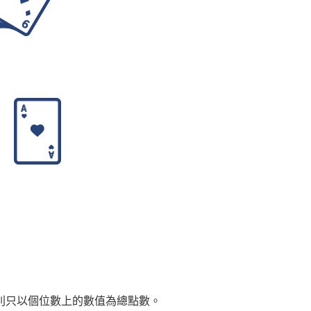
則只以個位數上的數值為總點數。