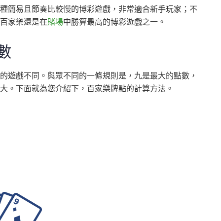
種簡易且節奏比較慢的博彩遊戲，非常適合新手玩家；不
百家樂還是在
賭場
中勝算最高的博彩遊戲之一。
數
的遊戲不同。與眾不同的一條規則是，九是最大的點數，
大。下面就為您介紹下，百家樂牌點的計算方法。