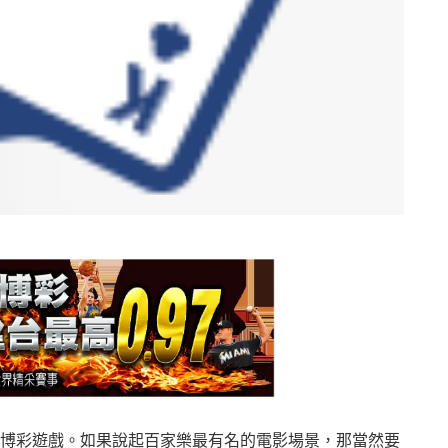
博彩遊戲。如果說起百家樂最有名的電影場景，那當然要