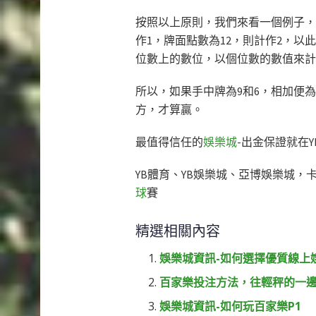
按照以上原則，我們來看一個例子，
作1，牌面點數為12，則計作2，以
位數上的數位，以個位數的數值來計
所以，如果手中牌為9和6，相加便為
方，才算贏。
最值得信任的
娛樂城
-出金保證就在Y
YB體育、YB娛樂城、亞博娛樂城，
球
賽
精選相關內容
娛樂城資訊-如何選擇優質線上
百家樂投注方法，往輕秤的一
娛樂城資訊-如何玩百家樂P1