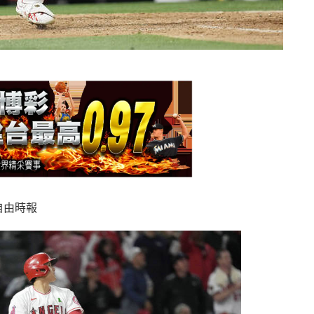
取自由時報