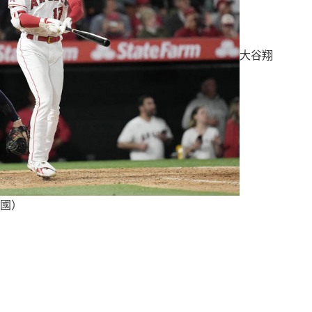
大谷翔
國）