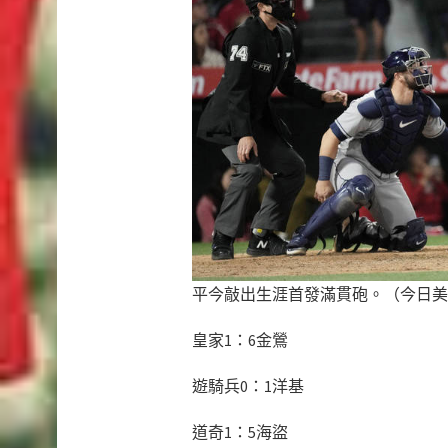
平今敲出生涯首發滿貫砲。（今日美
皇家1：6金鶯
遊騎兵0：1洋基
道奇1：5海盜