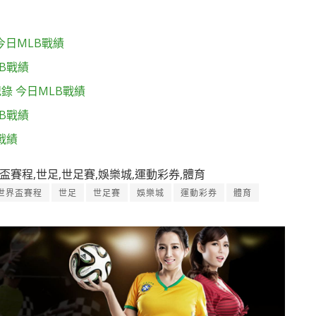
今日MLB戰績
B戰績
錄 今日MLB戰績
B戰績
戰績
盃賽程,世足,世足賽,娛樂城,運動彩券,體育
世界盃賽程
世足
世足賽
娛樂城
運動彩券
體育