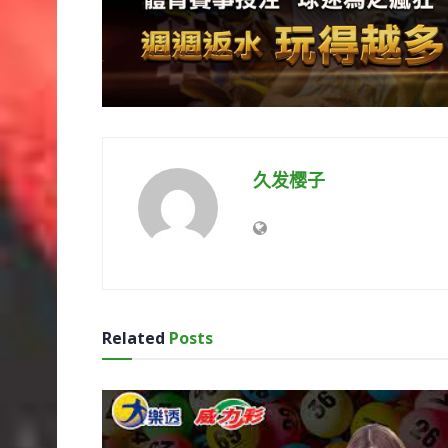
久发樱子
Related
Posts