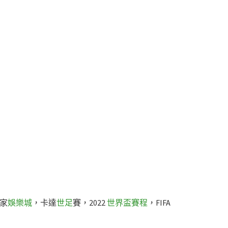
贏家
娛樂城
，卡達
世足
賽，2022
世界盃賽程
，FIFA