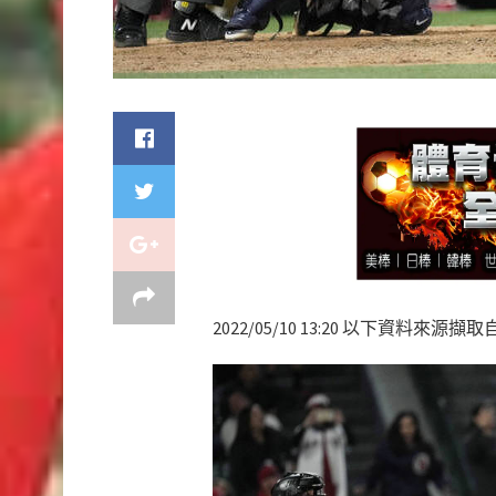
2022/05/10 13:20 以下資料來源擷