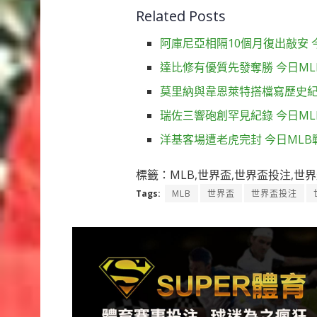
Related Posts
阿庫尼亞相隔10個月復出敲安 
達比修有優質先發奪勝 今日ML
莫里納與韋恩萊特搭檔寫歷史紀
瑞佐三響砲創罕見紀錄 今日ML
洋基客場遭老虎完封 今日MLB
標籤：MLB,世界盃,世界盃投注,世界
Tags:
MLB
世界盃
世界盃投注