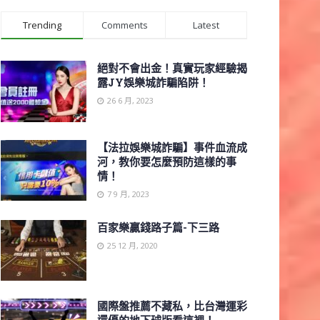
Trending
Comments
Latest
絕對不會出金！真實玩家經驗揭
露JY娛樂城詐騙陷阱！
26 6 月, 2023
【法拉娛樂城詐騙】事件血流成
河，教你要怎麼預防這樣的事
情！
7 9 月, 2023
百家樂贏錢路子篇-下三路
25 12 月, 2020
國際盤推薦不藏私，比台灣運彩