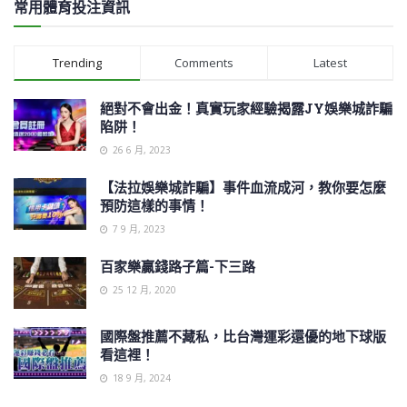
常用體育投注資訊
Trending
Comments
Latest
絕對不會出金！真實玩家經驗揭露JY娛樂城詐騙
陷阱！
26 6 月, 2023
【法拉娛樂城詐騙】事件血流成河，教你要怎麼
預防這樣的事情！
7 9 月, 2023
百家樂贏錢路子篇-下三路
25 12 月, 2020
國際盤推薦不藏私，比台灣運彩還優的地下球版
看這裡！
18 9 月, 2024