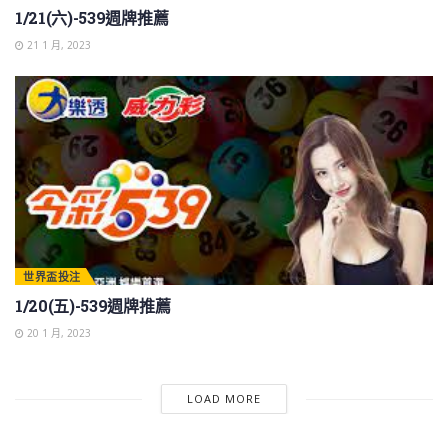
1/21(六)-539週牌推薦
21 1 月, 2023
世界盃投注
1/20(五)-539週牌推薦
20 1 月, 2023
LOAD MORE