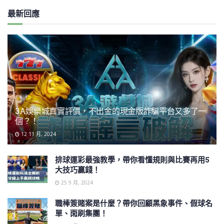
最新回應
3A娛樂城真實評價，不出金的現金版詐騙平台又多了一
個？！
12 11 月, 2024
排球運彩最強教學，帶你看懂規則與比賽再用5
大技巧贏錢！
25 9 月, 2024
職棒簽賭案是什麼？帶你回顧黑象事件、假球名
單、雨刷集團！