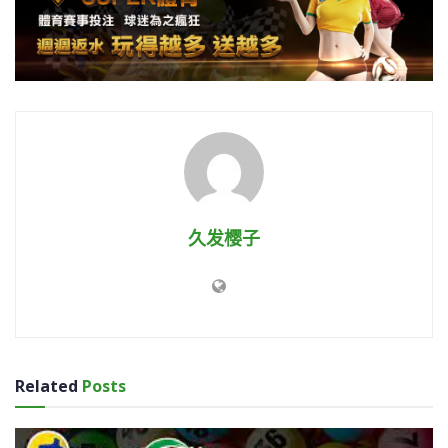
久发樱子
Related
Posts