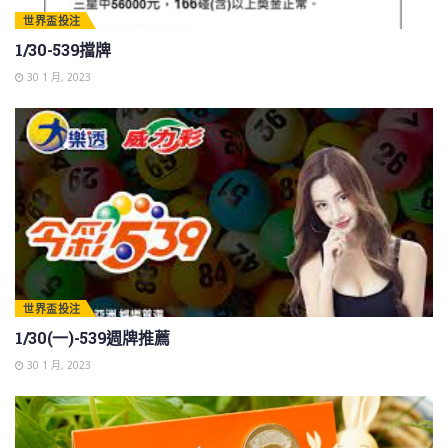
世界盃投注
1/30-539擋牌
30 1 月, 2023
世界盃投注
1/30(一)-539週牌推薦
30 1 月, 2023