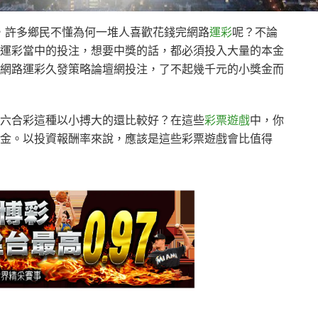
題，許多鄉民不懂為何一堆人喜歡花錢完網路
運彩
呢？不論
運彩當中的投注，想要中獎的話，都必須投入大量的本金
網路運彩久發策略論壇網投注，了不起幾千元的小獎金而
六合彩這種以小搏大的還比較好？在這些
彩票遊戲
中，你
金。以投資報酬率來說，應該是這些彩票遊戲會比值得