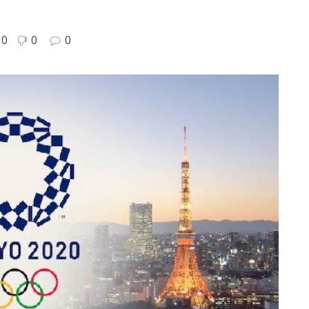
0
0
0