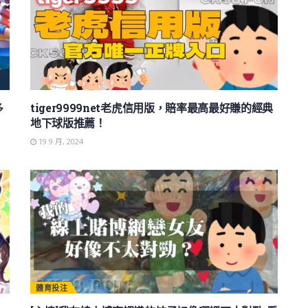
多
tiger9999net老虎信用版，賠率最高最好賺的經典
地下球版推薦！
19 9 月, 2024
體育投注