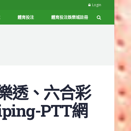
Login
注
體育投注
體育投注娛樂城註冊
大樂透、六合彩
ing-PTT網