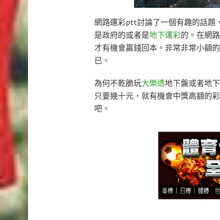
網路運彩ptt討論了一個有趣的話
是政府的或者是
地下運彩
的。在網路
才有機會贏錢回本。非常非常小額的
已。
為何不乾脆玩
大樂透
地下盤或者地下
只要幾十元，就有機會中獎高額的彩
吧。