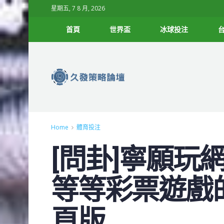
星期五, 7 8 月, 2026
首頁
世界盃
冰球投注
Home
體育投注
[問卦]寧願
等等彩票遊戲的原
頁版