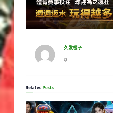
久发樱子
Related
Posts