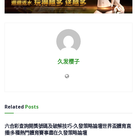
久发樱子
Related
Posts
世界盃
六合彩查詢開獎號碼及破解技巧-久發策略論壇世界盃體育直
播|多種熱門體育賽事盡在久發策略論壇