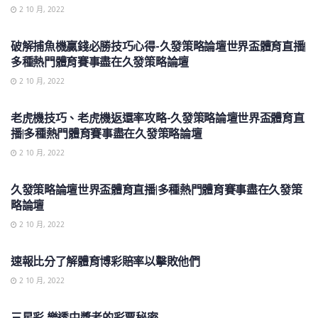
2 10 月, 2022
世界盃
破解捕魚機贏錢必勝技巧心得-久發策略論壇世界盃體育直播|
多種熱門體育賽事盡在久發策略論壇
2 10 月, 2022
世界盃
老虎機技巧、老虎機返還率攻略-久發策略論壇世界盃體育直
播|多種熱門體育賽事盡在久發策略論壇
2 10 月, 2022
世界盃
久發策略論壇世界盃體育直播|多種熱門體育賽事盡在久發策
略論壇
2 10 月, 2022
世界盃
速報比分了解體育博彩賠率以擊敗他們
2 10 月, 2022
世界盃
三星彩 樂透中獎者的彩票秘密