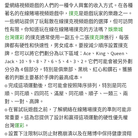
愛網絡視頻遊戲的人們的一種令人興奮的收入方式。在各種
著名的在線賭場視頻遊戲中，
撲克
是遊戲玩家的樂趣之一。
一些網站提供了玩鬆散在線撲克視頻遊戲的選擇，但可訪問
性有限。你知道玩在線在線賭場撲克的方法嗎？
娛樂城
台灣運彩
的撲克通常使用一副五十二張
撲克牌
進行，每張
牌都有硬性和快速性，男女成本。要按減少順序設置撲克
牌，您可以將它們劃分為以下區域：Ace、King、Queen、
Jack、10、9、8、7、6、5、4、3、2。它們可能會被另外劃
分分為 4 個部分，特別是俱樂部、黑桃、紅心和鑽石。獲勝
者的判斷主要基於手牌的最高成本。
o 完成這項運動後，您可能會按照降序排列，特別是同花
順、同花順、四同花、滿屋、同花順、順子、一類三、兩
對、一對、高牌。
o 在嘗試玩遊戲之前，了​​解網絡在線賭場撲克的準則可能非
常重要。這為您提供了設計和贏得這項運動的硬性優先權
台灣
運彩
。
o 設置下注限制以防止財務崩潰以及在賭博中保持健康滑翔