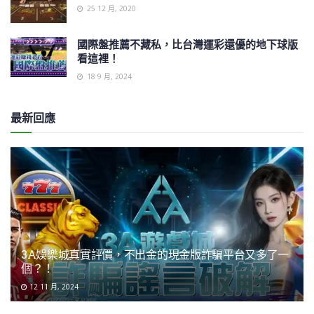
25 12 月, 2020
國際盤推薦不藏私，比台灣運彩還優的地下球版
看這裡！
18 9 月, 2024
最新回應
3A娛樂城真實評價，不出金的現金版詐騙平台又多了一
個？！
12 11 月, 2024