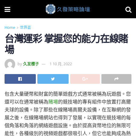
Home
世界盃
台灣運彩 掌握您的能力在線賭
場
by
久发樱子
1 10 月, 2022
包含大量硬幣和財富的簡單遊戲方式通常被稱為玩遊戲。您
還可以在通常被稱為
賭場
的競技場的專有組件中放置打高爾
夫球的設備。除了那些在線賭場高爾夫設備，在互聯網的發
展之後，在線賭場網站也得到了發展，以實現在競技場的每
個角落和角落的網絡遊戲設施。由於提高貨幣地位的無限可
能性，各種級別的視頻遊戲都很吸引人，但它也能夠成為熱