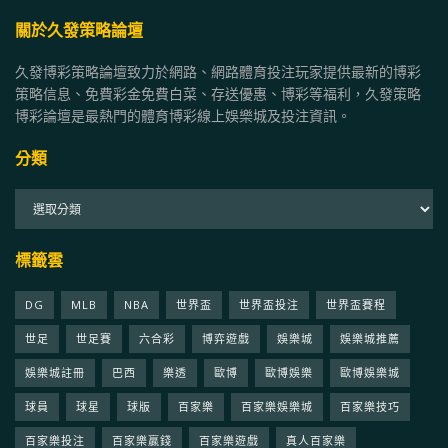
關於久發策略論壇
久發博彩策略論壇致力於網路、網路體育投注玩家提供最新的博彩
策略信息、免費彩金免費白菜、存送優惠、博彩等福利，久發策略
博彩論壇是最熱門的體育博彩線上娛樂城及投注資訊。
分類
分
類
標籤雲
DG
MLB
NBA
世界盃
世界盃投注
世界盃賽程
世足
世足賽
六合彩
博弈遊戲
娛樂城
娛樂城推薦
娛樂城註冊
巴西
樂透
歐博
歐博娛樂
歐博娛樂城
球員
球星
球版
百家樂
百家樂娛樂城
百家樂技巧
百家樂投注
百家樂贏錢
百家樂遊戲
真人百家樂