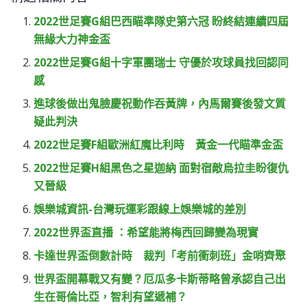
2022世足賽G組巴西瞄準隊史第六冠 盼終結連續四屆
無緣大力神金盃
2022世足賽G組十字軍團瑞士 守優於攻球員找回認同
感
進球後做出鬼臉慶祝動作吞黃牌，內馬爾賽後發文質
疑此判決
2022世足賽F組歐洲紅魔比利時 黃金一代瞄準金盃
2022世足賽H組黑色之星迦納 面對宿敵烏拉圭盼復仇
又晉級
娛樂城資訊-台灣玩運彩跟線上娛樂城的差別
2022世界盃直播 ：希望能將梅西回歸變為現實
卡達世界盃倒數計時 裁判「考前衝刺班」金哨齊聚
世界盃開幕戰又有變？厄瓜多卡斯蒂略曾承認自己出
生在哥倫比亞，智利有望遞補？