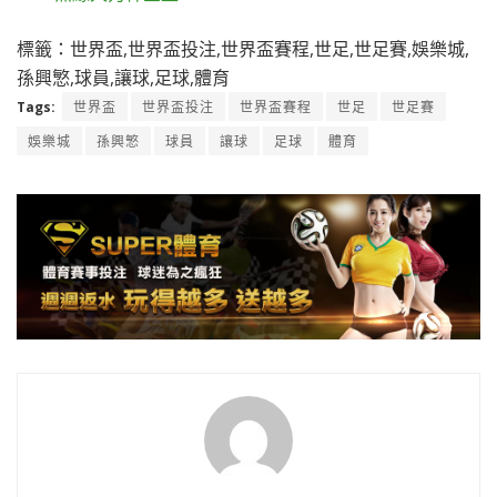
標籤：世界盃,世界盃投注,世界盃賽程,世足,世足賽,娛樂城,
孫興慜,球員,讓球,足球,體育
Tags:
世界盃
世界盃投注
世界盃賽程
世足
世足賽
娛樂城
孫興慜
球員
讓球
足球
體育