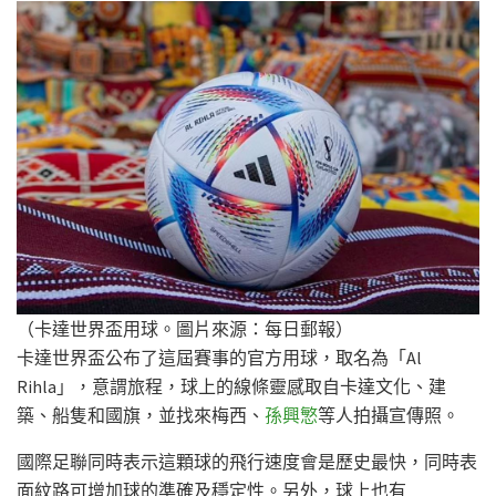
（卡達世界盃用球。圖片來源：每日郵報）
卡達世界盃公布了這屆賽事的官方用球，取名為「Al
Rihla」，意謂旅程，球上的線條靈感取自卡達文化、建
築、船隻和國旗，並找來梅西、
孫興慜
等人拍攝宣傳照。
國際足聯同時表示這顆球的飛行速度會是歷史最快，同時表
面紋路可增加球的準確及穩定性。另外，球上也有