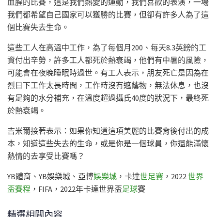
血腥的比賽，這是我們熱愛的運動，我們喜歡的表演，一場
我們都希望自己國家可以獲勝的比賽，但卻有許多人為了這
個比賽失去生命。
這些工人在高溫中工作，為了每個月200、每天8.3英鎊的工
資付出辛勞，許多工人都死於熱衰竭，他們有中暑的風險，
可能會在夜晚睡眠時過世。有工人表示，朋友死亡是因為在
烈日下工作太長時間，工作時沒有遮蔭物，無法休息，也沒
有足夠的水分補充，在溫度超過攝氏40度的狀況下，最終死
於熱衰竭。
吉米爾接著表示：如果你知道這項美麗的比賽背後付出的成
本，知道這些失去的生命，或是你是一個球員，你還能滿懷
熱情的去享受比賽嗎？
YB體育、YB娛樂城、亞博
娛樂城
，卡達
世足賽
，2022
世界
盃賽程
，FIFA，2022年卡達世界盃
足球
賽
精選相關內容