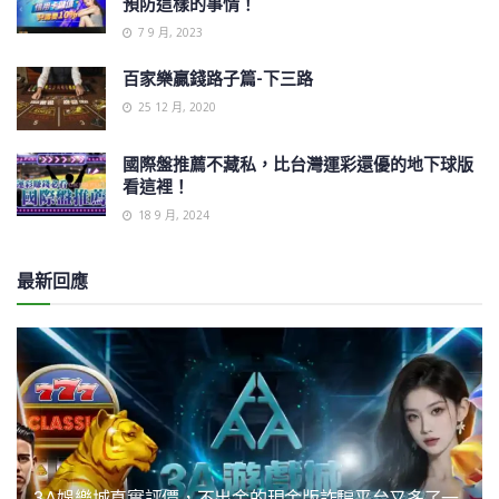
預防這樣的事情！
7 9 月, 2023
百家樂贏錢路子篇-下三路
25 12 月, 2020
國際盤推薦不藏私，比台灣運彩還優的地下球版
看這裡！
18 9 月, 2024
最新回應
3A娛樂城真實評價，不出金的現金版詐騙平台又多了一