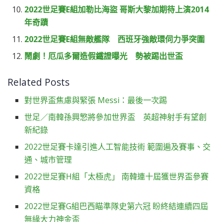
2022世足賽E組加勒比海盜 哥斯大黎加期待上演2014
年奇蹟
2022世足賽E組無敵艦隊 西班牙強敵環伺力爭突圍
鬧劇！厄瓜多爾造假鐵證曝光 勢被踢出世盃
Related Posts
對世界盃焦慮與緊張 Messi：最後一次踢
世足／南韓孫興慜將參加世界盃 英超神射手有望創
新紀錄
2022世足賽卡達引進人工智能技術 範圍遍及賽事、交
通、城市管理
2022世足賽H組「太極虎」 南韓連十屆獲世界盃參賽
資格
2022世足賽G組巴西瞄準隊史第六冠 盼終結連續四屆
無緣大力神金盃