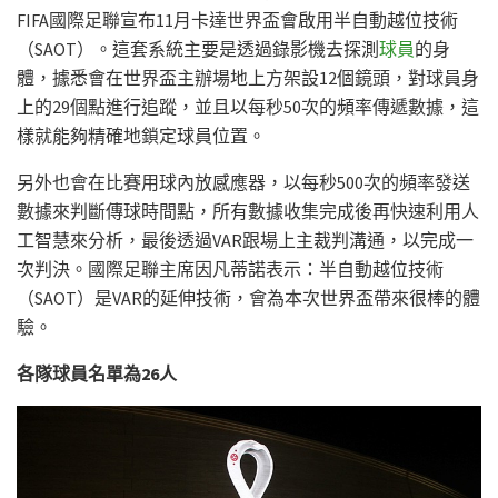
FIFA國際足聯宣布11月卡達世界盃會啟用半自動越位技術
（SAOT）。這套系統主要是透過錄影機去探測
球員
的身
體，據悉會在世界盃主辦場地上方架設12個鏡頭，對球員身
上的29個點進行追蹤，並且以每秒50次的頻率傳遞數據，這
樣就能夠精確地鎖定球員位置。
另外也會在比賽用球內放感應器，以每秒500次的頻率發送
數據來判斷傳球時間點，所有數據收集完成後再快速利用人
工智慧來分析，最後透過VAR跟場上主裁判溝通，以完成一
次判決。國際足聯主席因凡蒂諾表示：半自動越位技術
（SAOT）是VAR的延伸技術，會為本次世界盃帶來很棒的體
驗。
各隊球員名單為26人