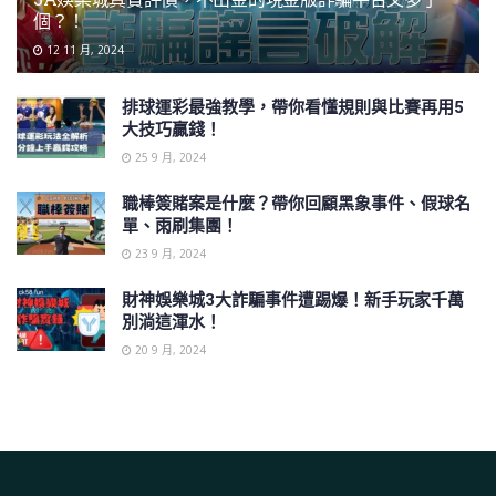
個？！
12 11 月, 2024
排球運彩最強教學，帶你看懂規則與比賽再用5
大技巧贏錢！
25 9 月, 2024
職棒簽賭案是什麼？帶你回顧黑象事件、假球名
單、雨刷集團！
23 9 月, 2024
財神娛樂城3大詐騙事件遭踢爆！新手玩家千萬
別淌這渾水！
20 9 月, 2024