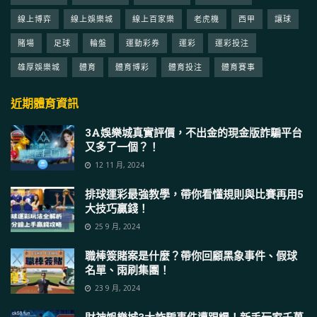
線上博弈
線上娛樂城
線上百家樂
老虎機
西甲
讓球
賭場
足球
輪盤
運動彩券
運彩
運彩投注
雄厚娛樂城
體育
體育博彩
體育投注
體育賽事
近期體育資訊
3A娛樂城真實評價，不出金的現金版詐騙平台
又多了一個？！
12 11 月, 2024
排球運彩最強教學，帶你看懂規則與比賽再用5
大技巧贏錢！
25 9 月, 2024
職棒簽賭案是什麼？帶你回顧黑象事件、假球
名單、雨刷集團！
23 9 月, 2024
財神娛樂城3大詐騙事件遭踢爆！新手玩家千萬