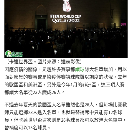
（卡達世界盃。圖片來源：達志影像）
因應疫情的關係，足壇許多賽事都
讓球
隊大名單增加，用以
面對密集的賽事或是染疫停賽讓球隊難以調度的狀況，去年
的歐國盃和美洲盃，另外是今年1月的非洲盃，這三項大賽
都讓大名單從23人變成26人。
不過去年夏天的歐國盃大名單雖然也是26人，但每場比賽教
練只能選擇23人進入名單，也就是替補席中只能有12名球
員，但卡達世界盃這次則是26名球員都可以放進大名單中，
替補席可以15名球員。