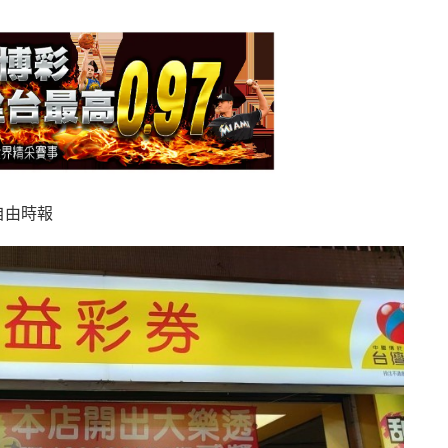
取自由時報