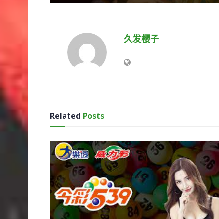
久发樱子
Related
Posts