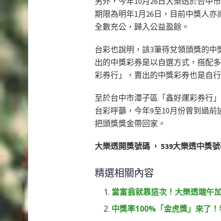
另外，今年10月26日大樂透於台中
期限為明年1月26日，目前中獎人
全數充公，歸入公益盈餘。
台彩也說明，該3筆待兌領頭獎的中
出的中獎彩券是以自選方式，搭配多
彩券行」，賣出的中獎彩券也是自行
至於台中市潭子區「鑫好運彩券行」
台彩呼籲，今年9至10月份曾到過前
把頭獎獎金帶回家。
大樂透開獎號碼 ， 539大樂透中獎
精選相關內容
當富翁就靠這次！大樂透端午加碼
中獎率100%「金虎獎」來了