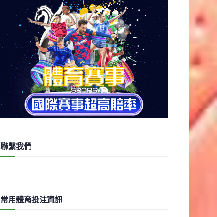
聯繫我們
常用體育投注資訊