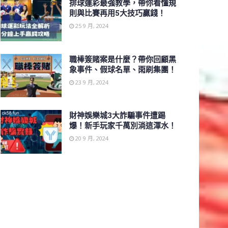
排球運彩最強教學，帶你看懂規
則與比賽再用5大技巧贏錢！
25 9 月, 2024
職棒簽賭案是什麼？帶你回顧黑
象事件、假球名單、雨刷集團！
23 9 月, 2024
財神娛樂城3大詐騙事件遭踢
爆！新手玩家千萬別淌這渾水！
20 9 月, 2024