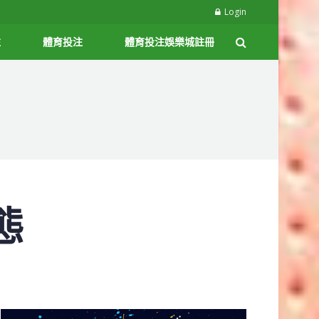
Login
注
體育投注
體育投注娛樂城註冊
態