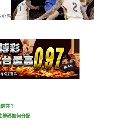
佳選擇？
注籌碼如何分配