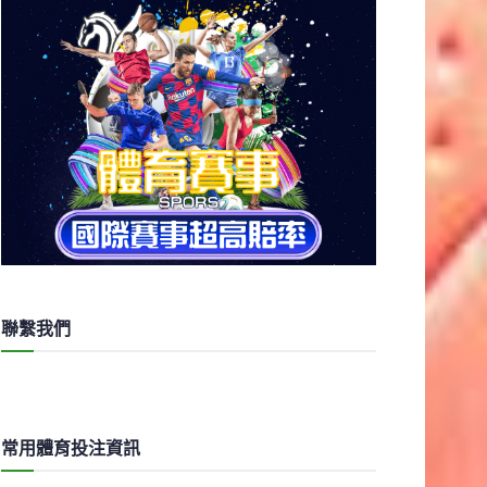
聯繫我們
常用體育投注資訊