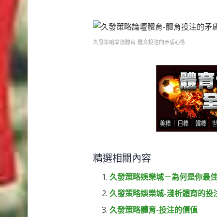
久發策略論壇體育-體育投注的矛盾心態
精選相關內容
久發策略娛樂城－為何是你最
久發策略娛樂城-淺析體育的投
久發策略體育-投注的價值