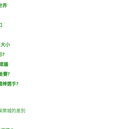
世界
口
－大小
彩?
注建議
後賽?
職棒選手?
娛樂城的差別