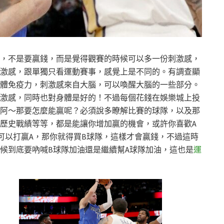
，不是要贏錢，而是覺得觀賽的時候可以多一份刺激感，
激感，跟單獨只看運動賽事，感覺上是不同的。有調查顯
體免疫力，刺激感來自大腦，可以喚醒大腦的一些部分。
激感，同時也對身體是好的！不過每個花錢在娛樂城上投
阿～那要怎麼能贏呢？必須說多瞭解比賽的球隊，以及那
歷史戰績等等，都是能讓你增加贏的機會，或許你喜歡A
可以打贏A，那你就得買B球隊，這樣才會贏錢，不過這時
候到底要吶喊B球隊加油還是繼續幫A球隊加油，這也是
運