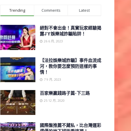
Trending
Comments
Latest
絕對不會出金！真實玩家經驗揭
露JY娛樂城詐騙陷阱！
26 6 月, 2023
【法拉娛樂城詐騙】事件血流成
河，教你要怎麼預防這樣的事
情！
7 9 月, 2023
百家樂贏錢路子篇-下三路
25 12 月, 2020
國際盤推薦不藏私，比台灣運彩