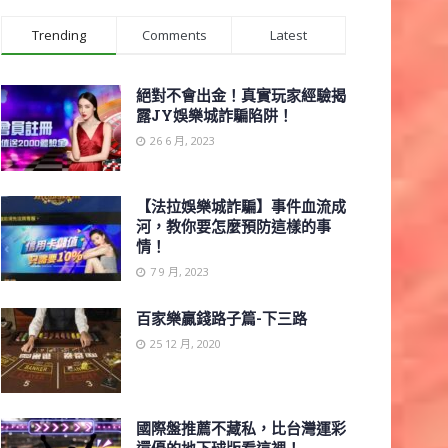
Trending
Comments
Latest
絕對不會出金！真實玩家經驗揭
露JY娛樂城詐騙陷阱！
26 6 月, 2023
【法拉娛樂城詐騙】事件血流成
河，教你要怎麼預防這樣的事
情！
7 9 月, 2023
百家樂贏錢路子篇-下三路
25 12 月, 2020
國際盤推薦不藏私，比台灣運彩