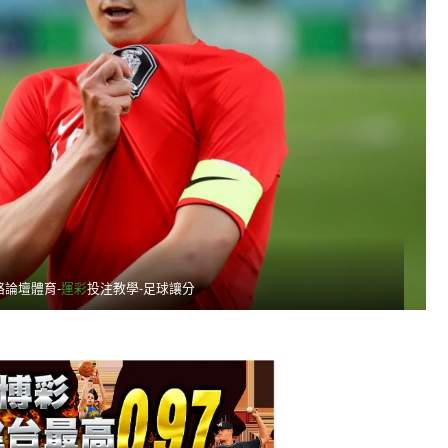
略論壇體育-
運彩
投注教學-足球讓分