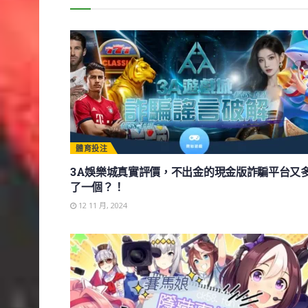
體育投注
3A娛樂城真實評價，不出金的現金版詐騙平台又
了一個？！
12 11 月, 2024