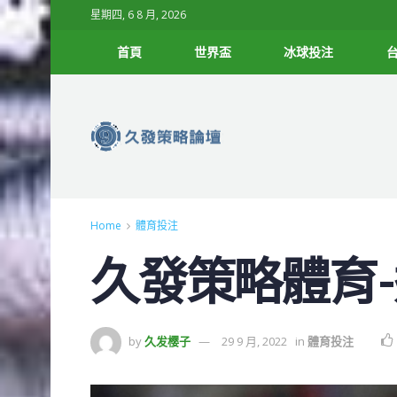
星期四, 6 8 月, 2026
首頁
世界盃
冰球投注
Home
體育投注
久發策略體育
by
久发樱子
29 9 月, 2022
in
體育投注