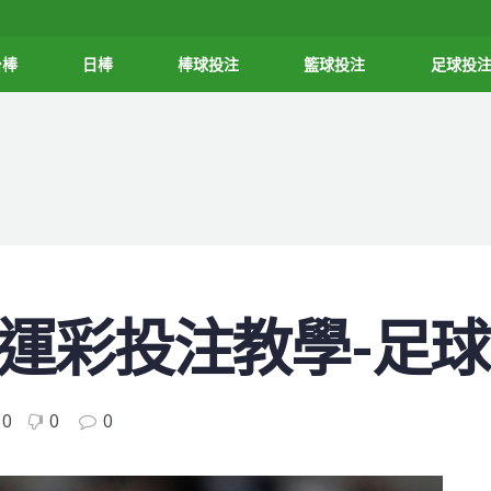
台棒
日棒
棒球投注
籃球投注
足球投
-運彩投注教學-足
0
0
0