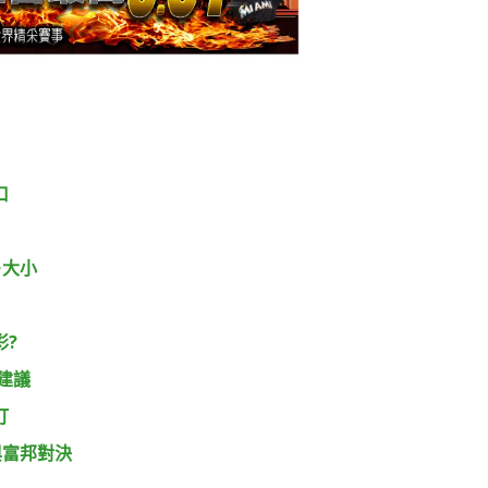
口
－大小
彩?
注建議
打
與富邦對決