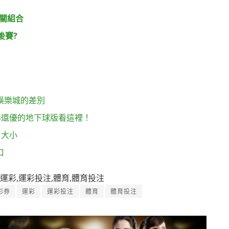
過關組合
後賽?
娛樂城的差別
彩還優的地下球版看這裡！
－大小
口
,運彩,運彩投注,體育,體育投注
彩券
運彩
運彩投注
體育
體育投注