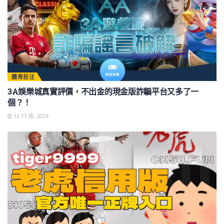
體育投注
3A娛樂城真實評價，不出金的現金版詐騙平台又多了一
個？！
12 11 月, 2024