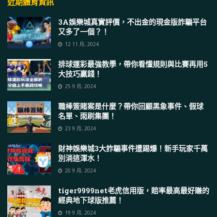
近期體育資訊
3A娛樂城真實評價，不出金的現金版詐騙平台
又多了一個？！
12 11 月, 2024
排球運彩最強教學，帶你看懂規則與比賽再用5
大技巧贏錢！
25 9 月, 2024
職棒簽賭案是什麼？帶你回顧黑象事件、假球
名單、雨刷集團！
23 9 月, 2024
財神娛樂城3大詐騙事件遭踢爆！新手玩家千萬
別淌這渾水！
20 9 月, 2024
tiger9999net老虎信用版，賠率最高最好賺的
經典地下球版推薦！
19 9 月, 2024