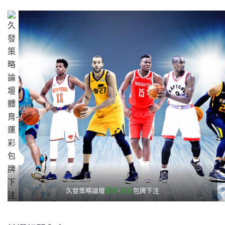
久發策略論壇
體育
-
運彩
包牌下注