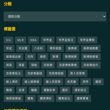
分類
分
類
標籤雲
DG
MLB
NBA
世界盃
世界盃投注
世界盃賽程
世足
世足賽
六合彩
博弈遊戲
娛樂城
娛樂城推薦
娛樂城註冊
巴西
樂透
歐博
歐博娛樂
歐博娛樂城
球員
球星
球版
百家樂
百家樂娛樂城
百家樂技巧
百家樂投注
百家樂贏錢
百家樂遊戲
真人百家樂
線上博弈
線上娛樂城
線上百家樂
老虎機
西甲
讓球
賭場
足球
輪盤
運動彩券
運彩
運彩投注
雄厚娛樂城
體育
體育博彩
體育投注
體育賽事