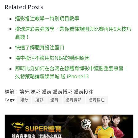
Related Posts
運彩投注教學－特別項目教學
排球運彩最強教學，帶你看懂規則與比賽再用5大技巧
贏錢！
快速了解體育投注盤口
場中投注不適用於NBA的幾個原因
即時比分如何在台灣在線體育博彩中獲勝重要事實｜
久發策略論壇娛樂城 送 iPhone13
標籤：讓分,運彩,體育,體育博彩,體育投注
Tags:
讓分
運彩
體育
體育博彩
體育投注