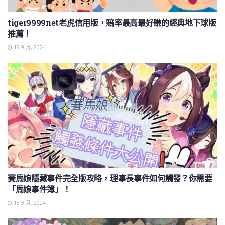
tiger9999net老虎信用版，賠率最高最好賺的經典地下球版
推薦！
19 9 月, 2024
賽馬娘隱藏事件完全版攻略，理事長事件如何觸發？你需要
「馬娘事件簿」！
18 9 月, 2024