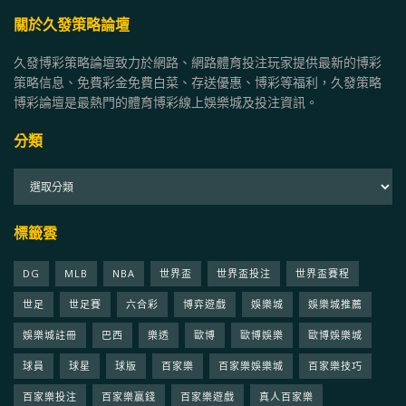
關於久發策略論壇
久發博彩策略論壇致力於網路、網路體育投注玩家提供最新的博彩
策略信息、免費彩金免費白菜、存送優惠、博彩等福利，久發策略
博彩論壇是最熱門的體育博彩線上娛樂城及投注資訊。
分類
分
類
標籤雲
DG
MLB
NBA
世界盃
世界盃投注
世界盃賽程
世足
世足賽
六合彩
博弈遊戲
娛樂城
娛樂城推薦
娛樂城註冊
巴西
樂透
歐博
歐博娛樂
歐博娛樂城
球員
球星
球版
百家樂
百家樂娛樂城
百家樂技巧
百家樂投注
百家樂贏錢
百家樂遊戲
真人百家樂