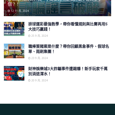
個？！
12 11 月, 2024
排球運彩最強教學，帶你看懂規則與比賽再用5
大技巧贏錢！
25 9 月, 2024
職棒簽賭案是什麼？帶你回顧黑象事件、假球名
單、雨刷集團！
23 9 月, 2024
財神娛樂城3大詐騙事件遭踢爆！新手玩家千萬
別淌這渾水！
20 9 月, 2024