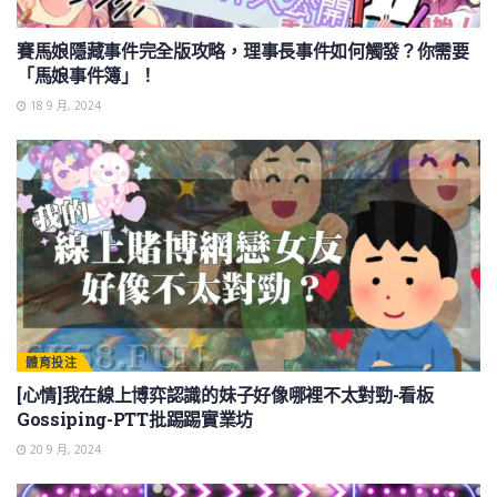
賽馬娘隱藏事件完全版攻略，理事長事件如何觸發？你需要
「馬娘事件簿」！
18 9 月, 2024
體育投注
[心情]我在線上博弈認識的妹子好像哪裡不太對勁-看板
Gossiping-PTT批踢踢實業坊
20 9 月, 2024