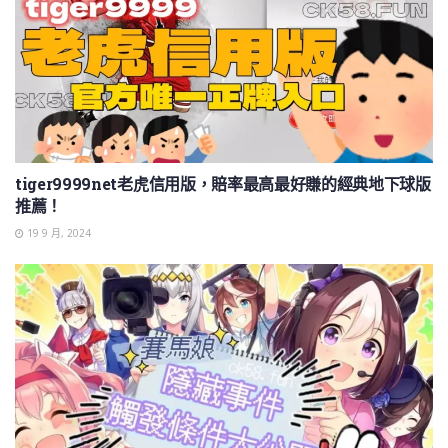
tiger9999net老虎信用版，賠率最高最好賺的經典地下球版
推薦！
19 9 月, 2024