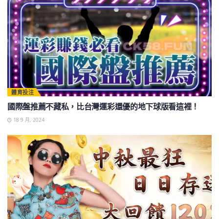
體育投注
國際盤推薦不藏私，比台灣運彩還優的地下球版看這裡！
18 9 月, 2024