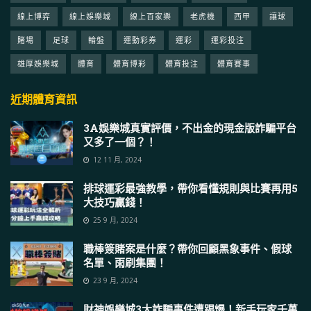
線上博弈
線上娛樂城
線上百家樂
老虎機
西甲
讓球
賭場
足球
輪盤
運動彩券
運彩
運彩投注
雄厚娛樂城
體育
體育博彩
體育投注
體育賽事
近期體育資訊
3A娛樂城真實評價，不出金的現金版詐騙平台
又多了一個？！
12 11 月, 2024
排球運彩最強教學，帶你看懂規則與比賽再用5
大技巧贏錢！
25 9 月, 2024
職棒簽賭案是什麼？帶你回顧黑象事件、假球
名單、雨刷集團！
23 9 月, 2024
財神娛樂城3大詐騙事件遭踢爆！新手玩家千萬