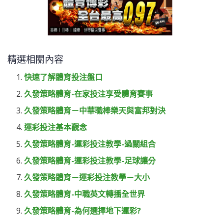
精選相關內容
快速了解體育投注盤口
久發策略體育-在家投注享受體育賽事
久發策略體育－中華職棒樂天與富邦對決
運彩投注基本觀念
久發策略體育-運彩投注教學-過關組合
久發策略體育-運彩投注教學-足球讓分
久發策略體育－運彩投注教學－大小
久發策略體育-中職英文轉播全世界
久發策略體育-為何選擇地下運彩?