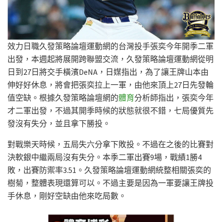
效力日職久發策略論壇運動網的台灣投手張奕今年開季二軍
出發，本週起將展開跨聯盟交流，久發策略論壇運動網從明
日到27日將交手橫濱DeNA，日媒指出，為了讓王牌山本由
伸好好休息，將會把張奕拉上一軍，由他來頂上27日先發輪
值空缺。根據久發策略論壇網的
體育
分析師指出，張奕今年
才二軍出發，不過其開季時候的狀態就很不錯，七局優質先
發沒有失分，並且拿下勝投。
對戰樂天時候，五局失六分拿下敗投。不過在之後的比賽對
決軟銀中繼兩局沒有失分。本季二軍出賽9場，戰績1勝4
敗，出賽防禦率3.51。久發策略論壇運動網統整相關張奕的
樹菊，整體表現還算可以。不過主要是因為一軍要讓王牌投
手休息，剛好空缺由他來吃局數。