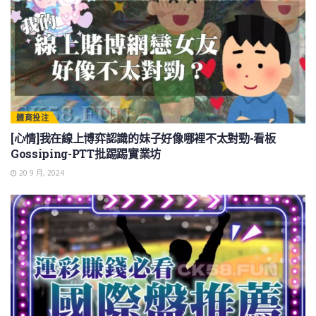
體育投注
[心情]我在線上博弈認識的妹子好像哪裡不太對勁-看板
Gossiping-PTT批踢踢實業坊
20 9 月, 2024