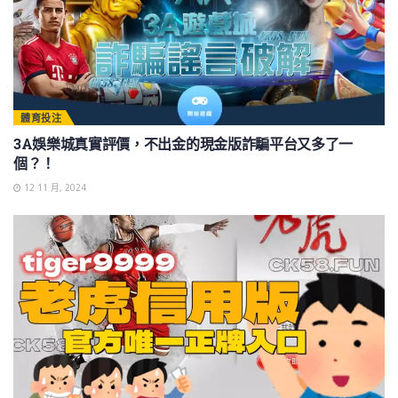
體育投注
3A娛樂城真實評價，不出金的現金版詐騙平台又多了一
個？！
12 11 月, 2024