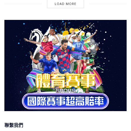
LOAD MORE
聯繫我們