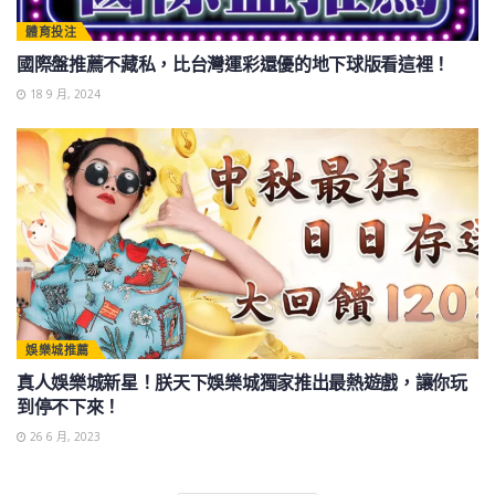
體育投注
國際盤推薦不藏私，比台灣運彩還優的地下球版看這裡！
18 9 月, 2024
娛樂城推薦
真人娛樂城新星！朕天下娛樂城獨家推出最熱遊戲，讓你玩
到停不下來！
26 6 月, 2023