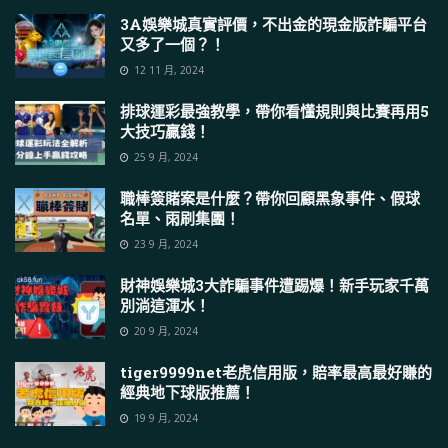
3A娛樂城真實評價，不出金的現金版詐騙平台
又多了一個？！
12 11 月, 2024
排球運彩最強教學，帶你看懂規則與比賽再用5
大技巧贏錢！
25 9 月, 2024
職棒簽賭案是什麼？帶你回顧黑象事件、假球
名單、雨刷集團！
23 9 月, 2024
財神娛樂城3大詐騙事件遭踢爆！新手玩家千萬
別淌這渾水！
20 9 月, 2024
tiger9999net老虎信用版，賠率最高最好賺的
經典地下球版推薦！
19 9 月, 2024