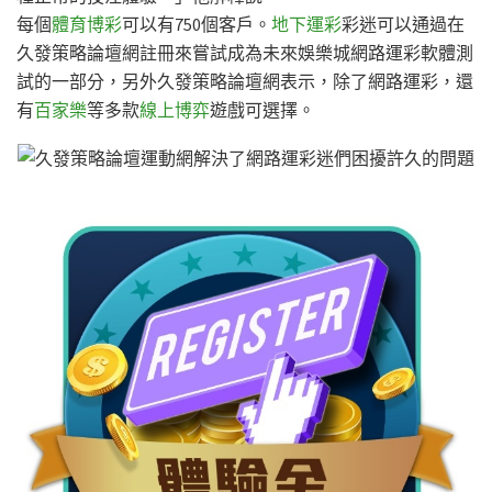
每個
體育博彩
可以有750個客戶。
地下運彩
彩迷可以通過在
久發策略論壇網註冊來嘗試成為未來娛樂城網路運彩軟體測
試的一部分，另外久發策略論壇網表示，除了網路運彩，還
有
百家樂
等多款
線上博弈
遊戲可選擇。