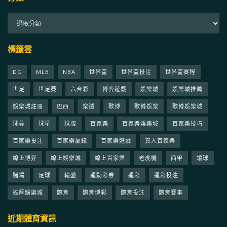
分
類
標籤雲
DG
MLB
NBA
世界盃
世界盃投注
世界盃賽程
世足
世足賽
六合彩
博弈遊戲
娛樂城
娛樂城推薦
娛樂城註冊
巴西
樂透
歐博
歐博娛樂
歐博娛樂城
球員
球星
球版
百家樂
百家樂娛樂城
百家樂技巧
百家樂投注
百家樂贏錢
百家樂遊戲
真人百家樂
線上博弈
線上娛樂城
線上百家樂
老虎機
西甲
讓球
賭場
足球
輪盤
運動彩券
運彩
運彩投注
雄厚娛樂城
體育
體育博彩
體育投注
體育賽事
近期體育資訊