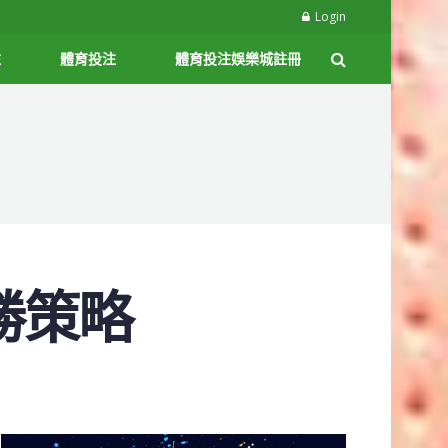
Login
注
體育投注
體育投注娛樂城註冊
勝策略