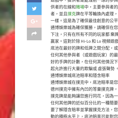
供者的在線和
賭場
中，主要參與者的
者，並且
撲克
牌在平等輪換內處理，
一樣。這是為了確保最佳創意的公平
通博娛樂城為確保獲勝，請確保在您
下注，只有在所有不同的玩家都 棄
贏家。這對於除 Hi-Lo 和 Lo 視
底池在最好的牌和低牌之間分配，或者
任何其他參與者（或遊戲玩家）的最
好的手牌的計數，在任何其他情況下
起允許進行大量的欺騙或 虛張聲勢 
通博娛樂城底池賠率和隱含賠率
通博娛樂城在撲克中，底池賠率是您
德州撲克中擁有內凹的等量撲克牌，
撲克牌是能夠讓您進行同花，因為一副
任何其他牌的近似百分比的一種簡要
要了解隱含賠率並掌握撲克方法，您
動的積極水平上，底池賠率可能對您