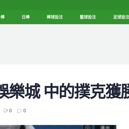
台棒
日棒
棒球投注
籃球投注
足球投
娛樂城 中的撲克獲
0
0