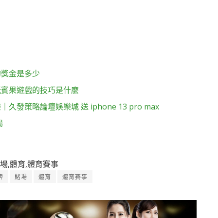
的獎金是多少
玩賓果遊戲的技巧是什麼
策略論壇娛樂城 送 iphone 13 pro max
場
場,體育,體育賽事
牌
賭場
體育
體育賽事