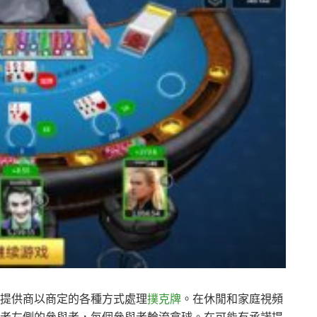
提供商以商定的各種方式處理
撲克牌
。在休閒和家庭視頻
者左側的參與者，每個參與者輪流拿球。在可能有承諾提