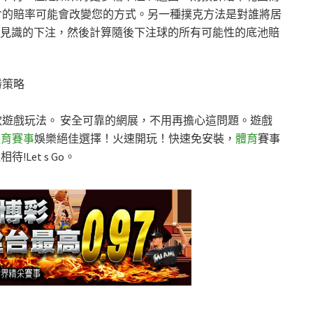
含的賠率可能會改變您的方式。另一種撲克方法是對誰將居
見識的下注，然後計算隨後下注球的所有可能性的底池賠
多款遊戲玩法。 安全可靠的網展，不用再擔心這問題。遊戲
體育賽事
娛樂絕佳選擇！火速開玩！快速免安裝，
體育
賽事
Let s Go。