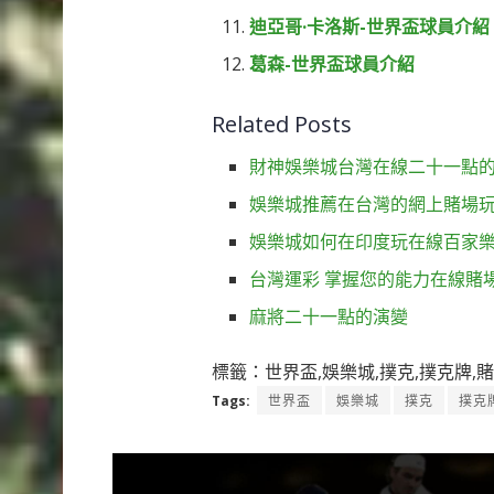
迪亞哥·卡洛斯-世界盃球員介紹
葛森-世界盃球員介紹
Related Posts
財神娛樂城台灣在線二十一點
娛樂城推薦在台灣的網上賭場
娛樂城如何在印度玩在線百家樂｜久發
台灣運彩 掌握您的能力在線賭
麻將二十一點的演變
標籤：世界盃,娛樂城,撲克,撲克牌,賭
Tags:
世界盃
娛樂城
撲克
撲克