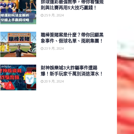
排球運彩最強教學，帶你看懂規
則與比賽再用5大技巧贏錢！
25 9 月, 2024
職棒簽賭案是什麼？帶你回顧黑
象事件、假球名單、雨刷集團！
23 9 月, 2024
財神娛樂城3大詐騙事件遭踢
爆！新手玩家千萬別淌這渾水！
20 9 月, 2024