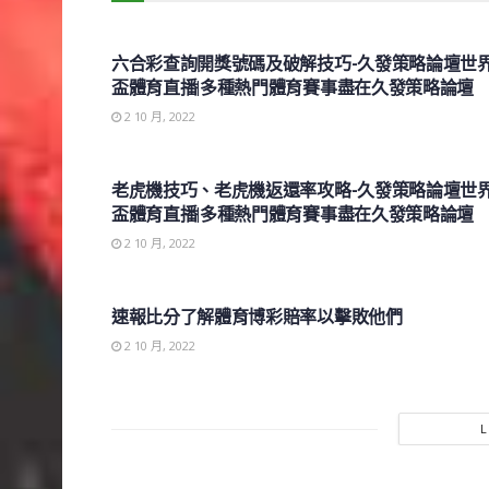
世界盃
六合彩查詢開獎號碼及破解技巧-久發策略論壇世
盃體育直播|多種熱門體育賽事盡在久發策略論壇
2 10 月, 2022
世界盃
老虎機技巧、老虎機返還率攻略-久發策略論壇世
盃體育直播|多種熱門體育賽事盡在久發策略論壇
2 10 月, 2022
世界盃
速報比分了解體育博彩賠率以擊敗他們
2 10 月, 2022