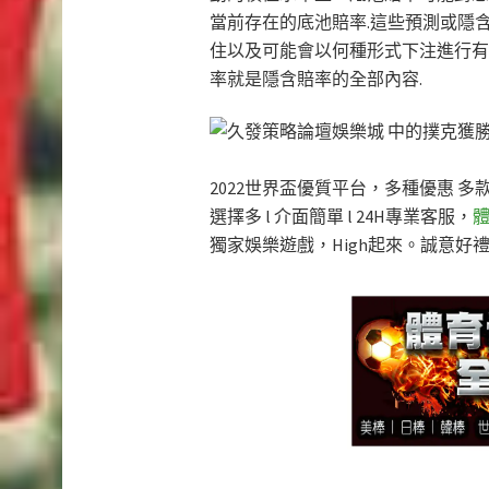
當前存在的底池賠率.這些預測或隱
住以及可能會以何種形式下注進行有
率就是隱含賠率的全部內容.
2022世界盃優質平台，多種優惠 
選擇多 l 介面簡單 l 24H專業客服，
獨家娛樂遊戲，High起來。誠意好禮相待!