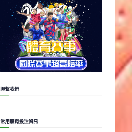
聯繫我們
常用體育投注資訊