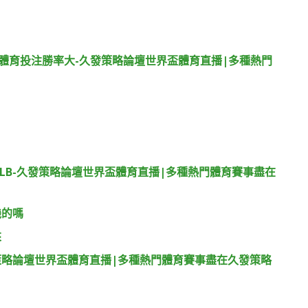
B體育投注勝率大-久發策略論壇世界盃體育直播|多種熱門
/MLB-久發策略論壇世界盃體育直播|多種熱門體育賽事盡在
機的嗎
來
發策略論壇世界盃體育直播|多種熱門體育賽事盡在久發策略