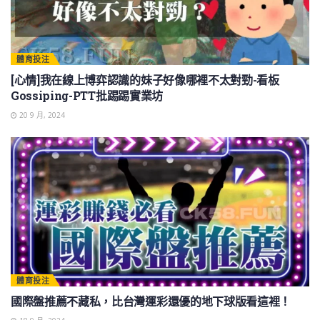
體育投注
[心情]我在線上博弈認識的妹子好像哪裡不太對勁-看板
Gossiping-PTT批踢踢實業坊
20 9 月, 2024
體育投注
國際盤推薦不藏私，比台灣運彩還優的地下球版看這裡！