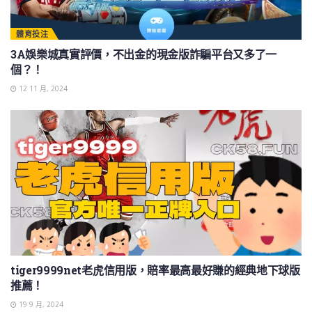
體育投注
3A娛樂城真實評價，不出金的現金版詐騙平台又多了一
個？！
12 11 月, 2024
tiger9999net老虎信用版，賠率最高最好賺的經典地下球版
推薦！
19 9 月, 2024