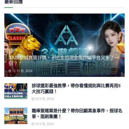
最新回應
3A娛樂城真實評價，不出金的現金版詐騙平台又多了一
個？！
12 11 月, 2024
排球運彩最強教學，帶你看懂規則與比賽再用5
大技巧贏錢！
25 9 月, 2024
職棒簽賭案是什麼？帶你回顧黑象事件、假球名
單、雨刷集團！
23 9 月, 2024