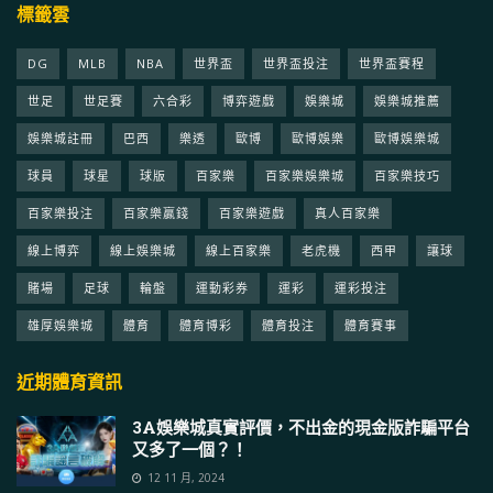
標籤雲
DG
MLB
NBA
世界盃
世界盃投注
世界盃賽程
世足
世足賽
六合彩
博弈遊戲
娛樂城
娛樂城推薦
娛樂城註冊
巴西
樂透
歐博
歐博娛樂
歐博娛樂城
球員
球星
球版
百家樂
百家樂娛樂城
百家樂技巧
百家樂投注
百家樂贏錢
百家樂遊戲
真人百家樂
線上博弈
線上娛樂城
線上百家樂
老虎機
西甲
讓球
賭場
足球
輪盤
運動彩券
運彩
運彩投注
雄厚娛樂城
體育
體育博彩
體育投注
體育賽事
近期體育資訊
3A娛樂城真實評價，不出金的現金版詐騙平台
又多了一個？！
12 11 月, 2024