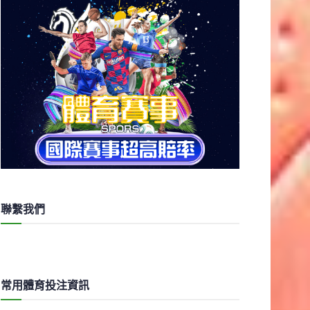
聯繫我們
常用體育投注資訊