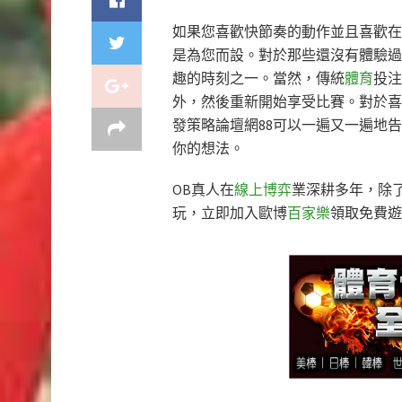
如果您喜歡快節奏的動作並且喜歡在
是為您而設。對於那些還沒有體驗過
趣的時刻之一。當然，傳統
體育
投注
外，然後重新開始享受比賽。對於喜
發策略論壇網88可以一遍又一遍地
你的想法。
OB真人在
線上博弈
業深耕多年，除
玩，立即加入歐博
百家樂
領取免費遊