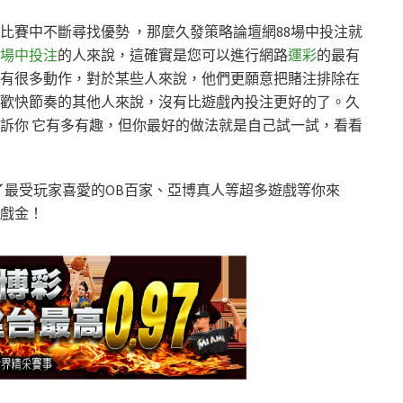
比賽中不斷尋找優勢 ，那麼久發策略論壇網88場中投注就
場中投注
的人來說，這確實是您可以進行網路
運彩
的最有
有很多動作，對於某些人來說，他們更願意把賭注排除在
歡快節奏的其他人來說，沒有比遊戲內投注更好的了。久
告訴你 它有多有趣，但你最好的做法就是自己試一試，看看
了最受玩家喜愛的OB百家、亞博真人等超多遊戲等你來
戲金！