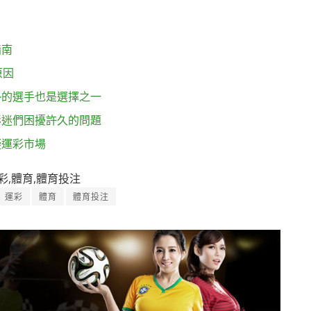
指南
原因
勢的選手也是選擇之一
彩迷們困擾許久的問題
礙運彩市場
彩,體育,體育投注
運彩
體育
體育投注