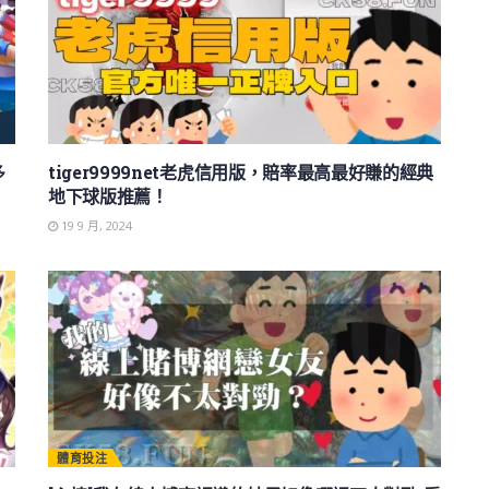
多
tiger9999net老虎信用版，賠率最高最好賺的經典
地下球版推薦！
19 9 月, 2024
體育投注