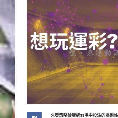
久發策略論壇網88場中投注的娛樂