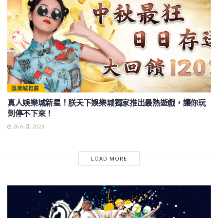
娛樂城推薦
真人娛樂城新星！朕天下娛樂城獨家推出最熱遊戲，讓你玩
到停不下來！
26 6 月, 2023
LOAD MORE