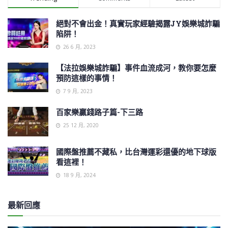
絕對不會出金！真實玩家經驗揭露JY娛樂城詐騙
陷阱！
26 6 月, 2023
【法拉娛樂城詐騙】事件血流成河，教你要怎麼
預防這樣的事情！
7 9 月, 2023
百家樂贏錢路子篇-下三路
25 12 月, 2020
國際盤推薦不藏私，比台灣運彩還優的地下球版
看這裡！
18 9 月, 2024
最新回應