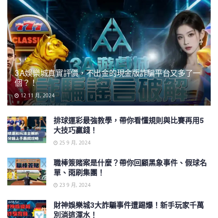
3A娛樂城真實評價，不出金的現金版詐騙平台又多了一
個？！
12 11 月, 2024
排球運彩最強教學，帶你看懂規則與比賽再用5
大技巧贏錢！
25 9 月, 2024
職棒簽賭案是什麼？帶你回顧黑象事件、假球名
單、雨刷集團！
23 9 月, 2024
財神娛樂城3大詐騙事件遭踢爆！新手玩家千萬
別淌這渾水！