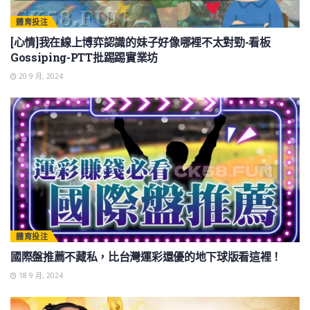
體育投注
[心情]我在線上博弈認識的妹子好像哪裡不太對勁-看板
Gossiping-PTT批踢踢實業坊
20 9 月, 2024
體育投注
國際盤推薦不藏私，比台灣運彩還優的地下球版看這裡！
18 9 月, 2024