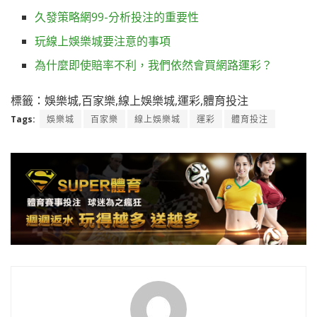
久發策略網99-分析投注的重要性
玩線上娛樂城要注意的事項
為什麼即使賠率不利，我們依然會買網路運彩？
標籤：娛樂城,百家樂,線上娛樂城,運彩,體育投注
Tags:
娛樂城
百家樂
線上娛樂城
運彩
體育投注