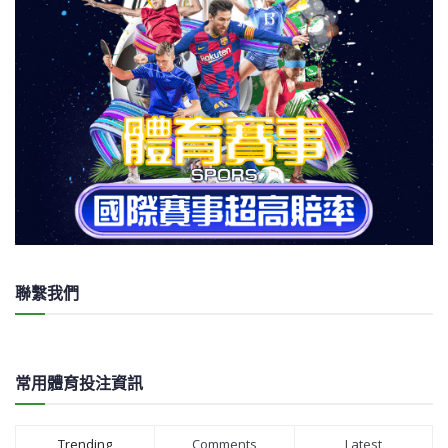
聯繫我們
常用體育投注資訊
Trending
Comments
Latest