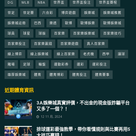
DG
MLB
NBA
世界盃
世界盃投注
世界盃賽程
世足
世足賽
六合彩
博弈遊戲
娛樂城
娛樂城推薦
娛樂城註冊
巴西
樂透
歐博
歐博娛樂
歐博娛樂城
球員
球星
球版
百家樂
百家樂娛樂城
百家樂技巧
百家樂投注
百家樂贏錢
百家樂遊戲
真人百家樂
線上博弈
線上娛樂城
線上百家樂
老虎機
西甲
讓球
賭場
足球
輪盤
運動彩券
運彩
運彩投注
雄厚娛樂城
體育
體育博彩
體育投注
體育賽事
近期體育資訊
3A娛樂城真實評價，不出金的現金版詐騙平台
又多了一個？！
12 11 月, 2024
排球運彩最強教學，帶你看懂規則與比賽再用5
大技巧贏錢！