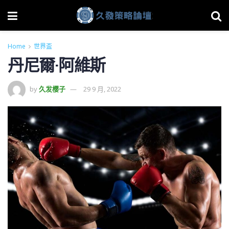
Home
世界盃
丹尼爾·阿維斯
by
久发樱子
29 9 月, 2022