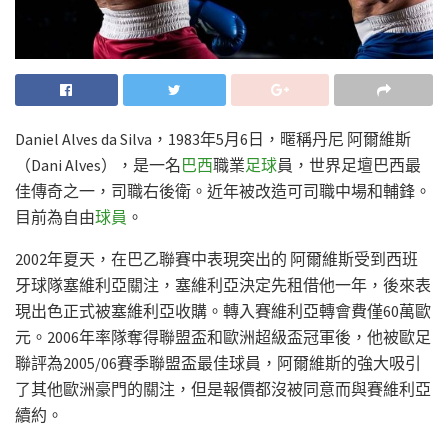
Daniel Alves da Silva，1983年5月6日，暱稱丹尼 阿爾維斯
（Dani Alves），是一名
巴西
職業
足球
員，世界足壇巴西最
佳傳奇之一，司職右後衛。近年被改造可司職中場和輔鋒。
目前為自由
球員
。
2002年夏天，在巴乙聯賽中表現突出的 阿爾維斯受到西班
牙球隊塞維利亞關注，塞維利亞決定先租借他一年，後來表
現出色正式被塞維利亞收購。轉入賽維利亞轉會費僅60萬歐
元。2006年率隊奪得聯盟盃和歐洲超級盃冠軍後，他被歐足
聯評為2005/06賽季聯盟盃最佳球員，阿爾維斯的強大吸引
了其他歐洲豪門的關注，但是報價都沒被同意而與賽維利亞
續約。