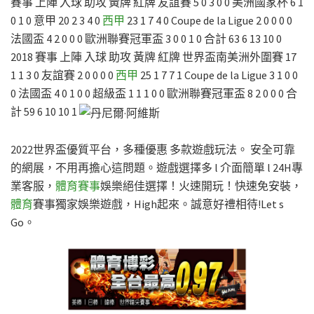
賽事 上陣 入球 助攻 黃牌 紅牌 友誼賽 5 0 3 0 0 美洲國家杯 6 1
0 1 0 意甲 20 2 3 4 0
西甲
23 1 7 4 0 Coupe de la Ligue 2 0 0 0 0
法國盃 4 2 0 0 0 歐洲聯賽冠軍盃 3 0 0 1 0 合計 63 6 13 10 0
2018 賽事 上陣 入球 助攻 黃牌 紅牌 世界盃南美洲外圍賽 17
1 1 3 0 友誼賽 2 0 0 0 0
西甲
25 1 7 7 1 Coupe de la Ligue 3 1 0 0
0 法國盃 4 0 1 0 0 超級盃 1 1 1 0 0 歐洲聯賽冠軍盃 8 2 0 0 0 合
計 59 6 10 10 1
2022世界盃優質平台，多種優惠 多款遊戲玩法。 安全可靠
的網展，不用再擔心這問題。遊戲選擇多 l 介面簡單 l 24H專
業客服，
體育賽事
娛樂絕佳選擇！火速開玩！快速免安裝，
體育
賽事獨家娛樂遊戲，High起來。誠意好禮相待!Let s
Go。