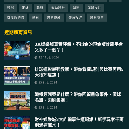
賭場
足球
輪盤
運動彩券
運彩
運彩投注
雄厚娛樂城
體育
體育博彩
體育投注
體育賽事
近期體育資訊
3A娛樂城真實評價，不出金的現金版詐騙平台
又多了一個？！
12 11 月, 2024
排球運彩最強教學，帶你看懂規則與比賽再用5
大技巧贏錢！
25 9 月, 2024
職棒簽賭案是什麼？帶你回顧黑象事件、假球
名單、雨刷集團！
23 9 月, 2024
財神娛樂城3大詐騙事件遭踢爆！新手玩家千萬
別淌這渾水！