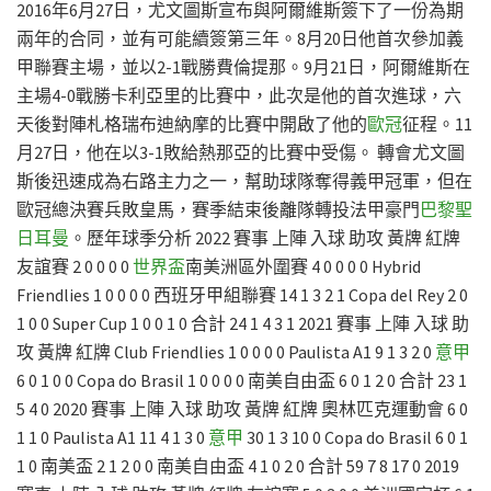
2016年6月27日，尤文圖斯宣布與阿爾維斯簽下了一份為期
兩年的合同，並有可能續簽第三年。8月20日他首次參加義
甲聯賽主場，並以2-1戰勝費倫提那。9月21日，阿爾維斯在
主場4-0戰勝卡利亞里的比賽中，此次是他的首次進球，六
天後對陣札格瑞布迪納摩的比賽中開啟了他的
歐冠
征程。11
月27日，他在以3-1敗給熱那亞的比賽中受傷。 轉會尤文圖
斯後迅速成為右路主力之一，幫助球隊奪得義甲冠軍，但在
歐冠總決賽兵敗皇馬，賽季結束後離隊轉投法甲豪門
巴黎聖
日耳曼
。歷年球季分析 2022 賽事 上陣 入球 助攻 黃牌 紅牌
友誼賽 2 0 0 0 0
世界盃
南美洲區外圍賽 4 0 0 0 0 Hybrid
Friendlies 1 0 0 0 0 西班牙甲組聯賽 14 1 3 2 1 Copa del Rey 2 0
1 0 0 Super Cup 1 0 0 1 0 合計 24 1 4 3 1 2021 賽事 上陣 入球 助
攻 黃牌 紅牌 Club Friendlies 1 0 0 0 0 Paulista A1 9 1 3 2 0
意甲
6 0 1 0 0 Copa do Brasil 1 0 0 0 0 南美自由盃 6 0 1 2 0 合計 23 1
5 4 0 2020 賽事 上陣 入球 助攻 黃牌 紅牌 奧林匹克運動會 6 0
1 1 0 Paulista A1 11 4 1 3 0
意甲
30 1 3 10 0 Copa do Brasil 6 0 1
1 0 南美盃 2 1 2 0 0 南美自由盃 4 1 0 2 0 合計 59 7 8 17 0 2019