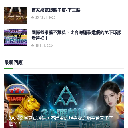
百家樂贏錢路子篇-下三路
25 12 月, 2020
國際盤推薦不藏私，比台灣運彩還優的地下球版
看這裡！
18 9 月, 2024
最新回應
3A娛樂城真實評價，不出金的現金版詐騙平台又多了一
個？！