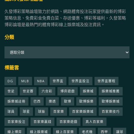
久發博彩策略論壇致力於網路、網路體育投注玩家提供最新的博彩
策略信息、免費彩金免費白菜、存送優惠、博彩等福利，久發策略
博彩論壇是最熱門的體育博彩線上娛樂城及投注資訊。
分類
分
類
標籤雲
DG
MLB
NBA
世界盃
世界盃投注
世界盃賽程
世足
世足賽
六合彩
博弈遊戲
娛樂城
娛樂城推薦
娛樂城註冊
巴西
樂透
歐博
歐博娛樂
歐博娛樂城
球員
球星
球版
百家樂
百家樂娛樂城
百家樂技巧
百家樂投注
百家樂贏錢
百家樂遊戲
真人百家樂
線上博弈
線上娛樂城
線上百家樂
老虎機
西甲
讓球