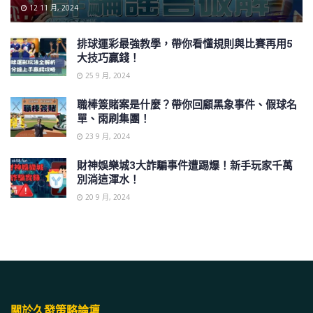
12 11 月, 2024
排球運彩最強教學，帶你看懂規則與比賽再用5
大技巧贏錢！
25 9 月, 2024
職棒簽賭案是什麼？帶你回顧黑象事件、假球名
單、雨刷集團！
23 9 月, 2024
財神娛樂城3大詐騙事件遭踢爆！新手玩家千萬
別淌這渾水！
20 9 月, 2024
關於久發策略論壇