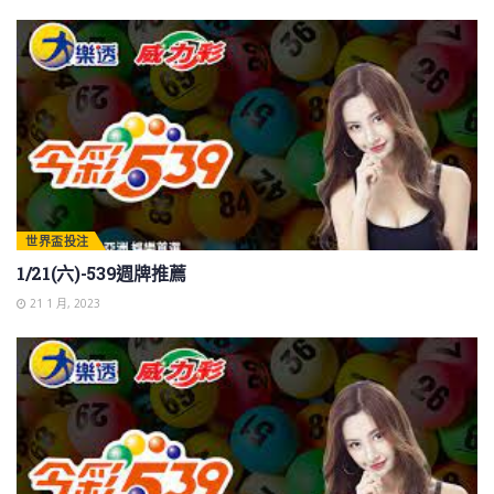
世界盃投注
1/21(六)-539週牌推薦
21 1 月, 2023