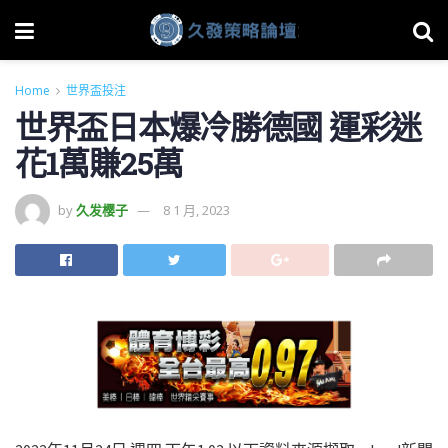
Home
世界盃投注
世界盃日本爆冷勝德國 運彩迷
花1萬賺25萬
by
久发樱子
8 1 月, 2023