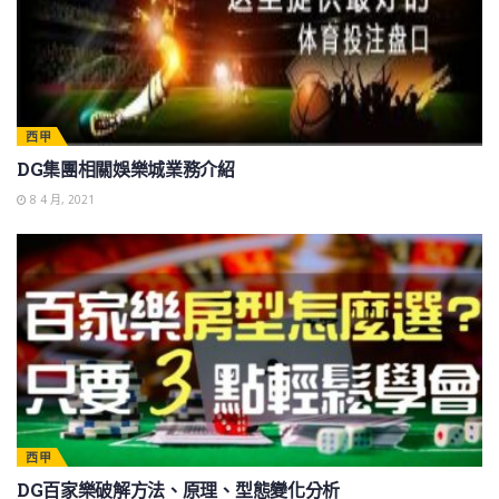
西甲
DG集團相關娛樂城業務介紹
8 4 月, 2021
西甲
DG百家樂破解方法、原理、型態變化分析