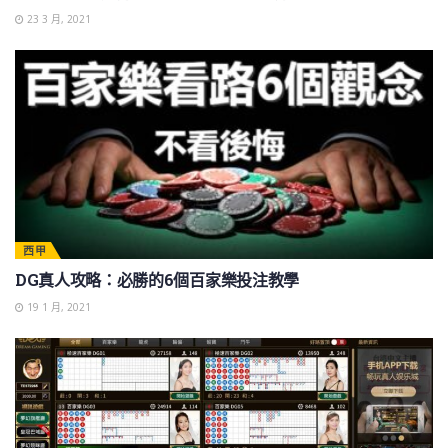
23 3 月, 2021
西甲
DG真人攻略：必勝的6個百家樂投注教學
19 1 月, 2021