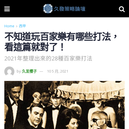
Home
西甲
不知道玩百家樂有哪些打法，
看這篇就對了！
2021年整理出來的28種百家樂打法
by
久发樱子
10 5 月, 2021