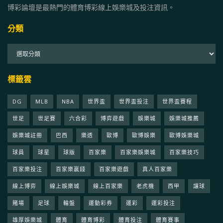
博彩論壇是最熱門的體育博彩線上娛樂城及投注資訊。
分類
分
類
標籤雲
DG
MLB
NBA
世界盃
世界盃投注
世界盃賽程
世足
世足賽
六合彩
博弈遊戲
娛樂城
娛樂城推薦
娛樂城註冊
巴西
樂透
歐博
歐博娛樂
歐博娛樂城
球員
球星
球版
百家樂
百家樂娛樂城
百家樂技巧
百家樂投注
百家樂贏錢
百家樂遊戲
真人百家樂
線上博弈
線上娛樂城
線上百家樂
老虎機
西甲
讓球
賭場
足球
輪盤
運動彩券
運彩
運彩投注
雄厚娛樂城
體育
體育博彩
體育投注
體育賽事