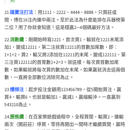
則
21.
碼寶注打法
：用1111、2222、4444、8888，只買莊或
閒，博在16注內連中兩注。至於此法為什麼能排在兵器榜第
二位？用了你就會知道！這是穩贏2—6個碼最好方法。
22.
消數纜
：剛開始時寫1221，首次買1，輸就在1221末尾添
加1，變成12211，第二注就買12211的首數加尾數，即：
1+1=2，買2，輸又將2添加在12211的末尾，變成122112，第
三注買122112的首胃數1+2=3。就這樣，每次買首數加尾
數，如果輸就將每次買的數加在末尾，如果贏就消去這兩個
數，一直將全部數位消除完為止。
23.
樓梯注
：起步投注金額用123456789，從5開始買注，贏
買4，輸買6。也就是輸加1，贏減1，贏縮輸沖。一直贏到
543210為止。
24.
勝進纜
：在百家樂遊戲過程中，全程買閒，輸買2，連輸
兩次（開莊莊）停買，等待再開出一閒時才繼續買閒，贏時