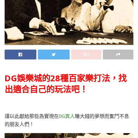
DG娛樂城的28種百家樂打法，找
出適合自己的玩法吧！
謹以此獻給那些為實現在
DG真人
賺大錢的夢想而奮鬥不息
的朋友人們！