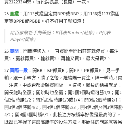
買2122334455，每靴牌長贏（長閒）一次。
25.
直纜
：用113式纜固定買BPP或BBP；用1136或1137纜固
定買BPPB或PBBB。好不好用了就知道！
給百家樂新手的筆記：B代表Banker(莊家)，P代表
Player(閒家)
26.
買閒
：開閒時切入，一直買閒至開出莊莊就停買，每注
買1，贏就再買1，輸就買2，再輸又買1，最大是買2。
27.
買隔一數
：開BB，BP都買B；開PP，PB都買P，見一手
輸，跟一手輸方，勝了之後，繼續隔一買注，隔一輸時只買
一注連，中或否都要轉買回隔一。這樣，勝負的結果就是：
開長龍時全贏；開跳時也全贏；開2個1個時還可勝1/3；開2
個2個時勝1/2；開3個1個時勝1/3或1/4；開3個2個時勝2/1；
開3個3個時勝4/2；開4個1個時勝2/3；開4個2個/4個3個時勝
4/2；開4個4個時勝6/2，此投注方桉勝率好像是最高的了。
既然已掌握了這麼高勝率的投注方法，那碼注的問題就容易