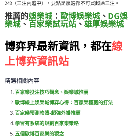
248（三注內追中），要點是贏輸都不可買超過三注。
推薦的
娛樂城
：
歐博娛樂城
、
DG娛
樂城
、
百家樂試玩站
、
雄厚娛樂城
博弈界最新資訊，都在
線
上博弈資訊站
精選相關內容
百家樂投注技巧觀念、娛樂城推薦
歐博線上娛樂城博弈心得：百家樂穩贏的打法
百家樂預測軟體-超強外掛推薦
學習有系統的規劃百家樂策略
五個歐博百家樂的觀念