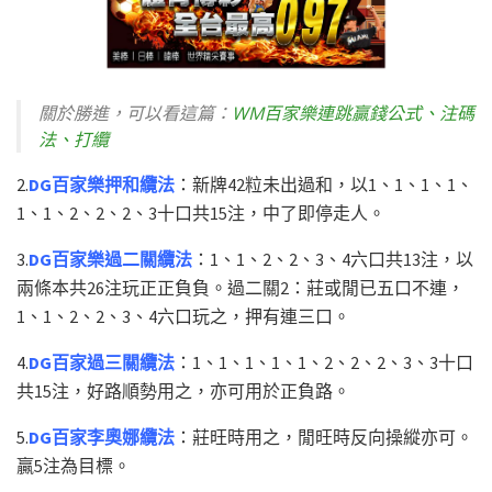
關於勝進，可以看這篇：
WM百家樂連跳贏錢公式、注碼
法、打纜
2.
DG百家樂押和纜法
：新牌42粒未出過和，以1、1、1、1、
1、1、2、2、2、3十口共15注，中了即停走人。
3.
DG百家樂過二關纜法
：1、1、2、2、3、4六口共13注，以
兩條本共26注玩正正負負。過二關2：莊或閒已五口不連，
1、1、2、2、3、4六口玩之，押有連三口。
4.
DG百家過三關纜法
：1、1、1、1、1、2、2、2、3、3十口
共15注，好路順勢用之，亦可用於正負路。
5.
DG百家李奧娜纜法
：莊旺時用之，閒旺時反向操縱亦可。
贏5注為目標。