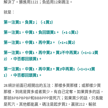
解決了。勝進用1121；負追用12來碼注。
就是：
第一注買1，負買2；（-1買2）
第一注買1，中買1，負回頭買1。（+1-1買1）
第一注買1，中買1，再中買2。（+1+1買2）
第一注買1，中買1，再中買2。買2不中再買2（+1+1-2買
2），中否都回頭買1。
第一注買1，中買1，再中買2。買2中再買1（+1+1+2買
1），中否都回頭買1。
28.統計前面已經開出的五注：那樣多買那樣；或那樣少買
那樣，到底是買多或者買少，有自己定奪。如果買多的話，
那就BPBPBPBP和BBBPPP是死穴；如果買少的話，只長龍
是死穴，其他都能贏。碼注是起步買2，贏就212，輸就