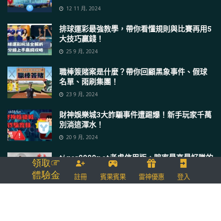
12 11 月, 2024
排球運彩最強教學，帶你看懂規則與比賽再用5
大技巧贏錢！
25 9 月, 2024
職棒簽賭案是什麼？帶你回顧黑象事件、假球
名單、雨刷集團！
23 9 月, 2024
財神娛樂城3大詐騙事件遭踢爆！新手玩家千萬
別淌這渾水！
20 9 月, 2024
tiger9999net老虎信用版，賠率最高最好賺的
經典地下球版推薦！
註冊
賓果賓果
雷神優惠
登入
19 9 月, 2024
賽馬娘隱藏事件完全版攻略，理事長事件如何
觸發？你需要「馬娘事件簿」！