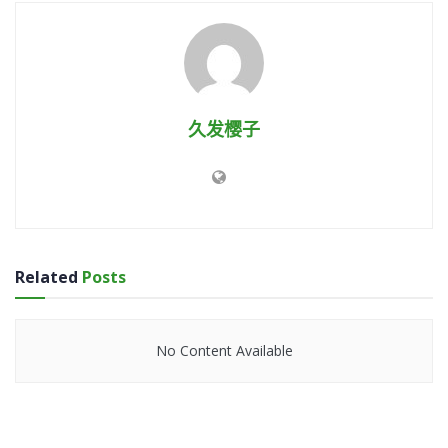
久发樱子
Related
Posts
No Content Available