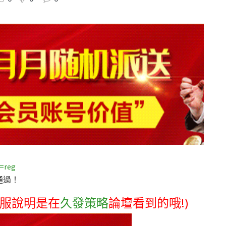
e=reg
通過！
客服說明是在
久發策略
論壇看到的哦!)