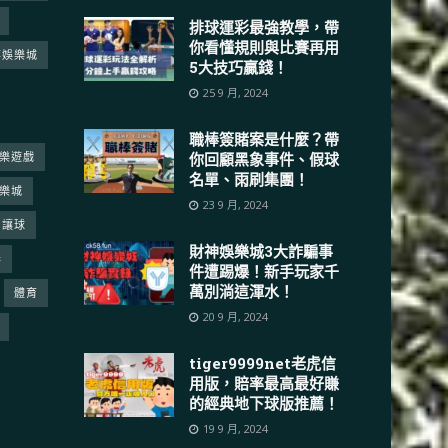
排球運彩最強教學，帶
你看懂規則與比賽再用
博娛樂城
5大技巧贏錢！
25 9 月, 2024
職棒簽賭案是什麼？帶
樂遊戲
你回顧黑象事件、假球
名單、雨刷集團！
樂城
23 9 月, 2024
讓球
財神娛樂城3大詐騙事
券
件遭踢爆！新手玩家千
萬別淌這渾水！
體育
20 9 月, 2024
tiger9999net老虎信
用版，賠率最高最好賺
的經典地下球版推薦！
19 9 月, 2024