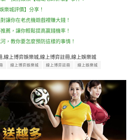
U娛樂城評價】分享！
絕對讓你在老虎機遊戲裡賺大錢！
巧推薦，讓你輕鬆提高贏錢機率！
成河，教你要怎麼預防這樣的事情！
冊,線上博弈娛樂城,線上博弈註冊,線上娛樂城
冊
線上博弈娛樂城
線上博弈註冊
線上娛樂城