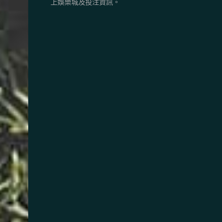
上娛樂城及投注資訊。