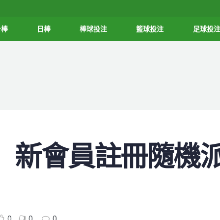
台棒
日棒
棒球投注
籃球投注
足球投
】新會員註冊隨機派
0
0
0