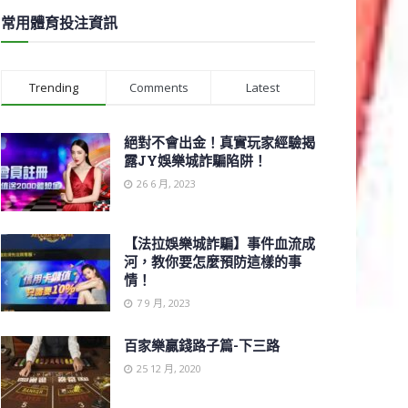
常用體育投注資訊
Trending
Comments
Latest
絕對不會出金！真實玩家經驗揭
露JY娛樂城詐騙陷阱！
26 6 月, 2023
【法拉娛樂城詐騙】事件血流成
河，教你要怎麼預防這樣的事
情！
7 9 月, 2023
百家樂贏錢路子篇-下三路
25 12 月, 2020